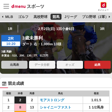
dメニュー
球
MLB
ゴルフ
高校野球
競馬
Jリーグ
プロ野球（2軍）
1R
2月2日(日) 1回小倉6日
3R
3歳未勝利
2R
10:20
ダート 右・1,000m 13頭
3歳 馬齢
本賞金：510、200、130、77、51万円
出馬表
データ分析
オッズ
結果
競走成績
着順
枠番
馬番
馬名
着差
1
2
2
モアストロング
1.01.5
2
8
13
シャイニーファスト
1 1/2馬身