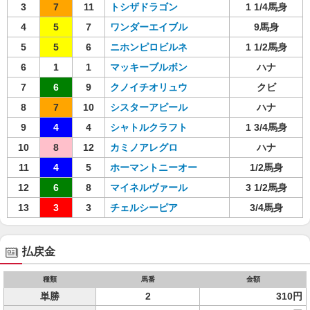
3
7
11
トシザドラゴン
1 1/4馬身
4
5
7
ワンダーエイブル
9馬身
5
5
6
ニホンピロビルネ
1 1/2馬身
6
1
1
マッキーブルボン
ハナ
7
6
9
クノイチオリュウ
クビ
8
7
10
シスターアピール
ハナ
9
4
4
シャトルクラフト
1 3/4馬身
10
8
12
カミノアレグロ
ハナ
11
4
5
ホーマントニーオー
1/2馬身
12
6
8
マイネルヴァール
3 1/2馬身
13
3
3
チェルシーピア
3/4馬身
払戻金
種類
馬番
金額
単勝
2
310円