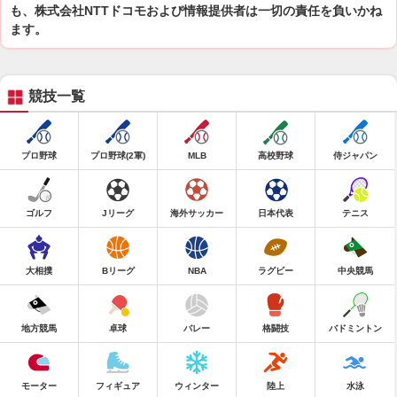
も、株式会社NTTドコモおよび情報提供者は一切の責任を負いかね
ます。
競技一覧
プロ野球
プロ野球(2軍)
MLB
高校野球
侍ジャパン
ゴルフ
Jリーグ
海外サッカー
日本代表
テニス
大相撲
Bリーグ
NBA
ラグビー
中央競馬
地方競馬
卓球
バレー
格闘技
バドミントン
モーター
フィギュア
ウィンター
陸上
水泳