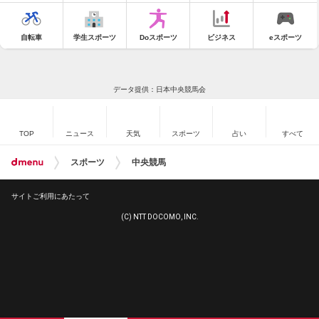
自転車
学生スポーツ
Doスポーツ
ビジネス
eスポーツ
データ提供：日本中央競馬会
TOP
ニュース
天気
スポーツ
占い
すべて
スポーツ
中央競馬
サイトご利用にあたって
(C) NTT DOCOMO, INC.