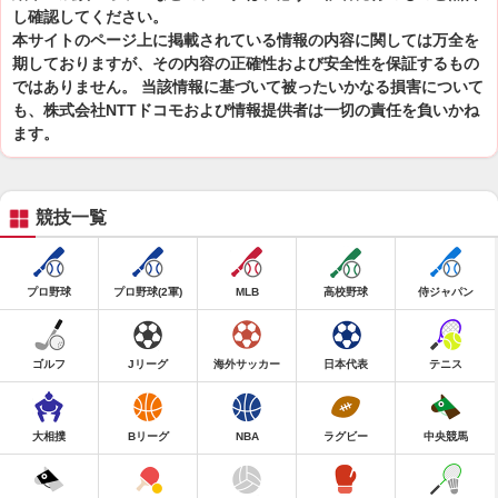
し確認してください。
本サイトのページ上に掲載されている情報の内容に関しては万全を
期しておりますが、その内容の正確性および安全性を保証するもの
ではありません。 当該情報に基づいて被ったいかなる損害について
も、株式会社NTTドコモおよび情報提供者は一切の責任を負いかね
ます。
競技一覧
プロ野球
プロ野球(2軍)
MLB
高校野球
侍ジャパン
ゴルフ
Jリーグ
海外サッカー
日本代表
テニス
大相撲
Bリーグ
NBA
ラグビー
中央競馬