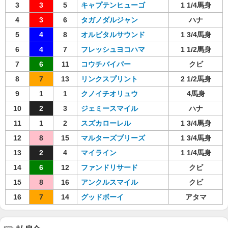
3
3
5
キャプテンヒューゴ
1 1/4馬身
4
3
6
タガノダルジャン
ハナ
5
4
8
オルビタルサウンド
1 3/4馬身
6
4
7
フレッシュヨコハマ
1 1/2馬身
7
6
11
コウチバイパー
クビ
8
7
13
リンクスプリント
2 1/2馬身
9
1
1
クノイチオリュウ
4馬身
10
2
3
ジェミースマイル
ハナ
11
1
2
スズカローレル
1 3/4馬身
12
8
15
マルターズブリーズ
1 3/4馬身
13
2
4
マイライン
1 1/4馬身
14
6
12
ファンドリサード
クビ
15
8
16
アンクルスマイル
クビ
16
7
14
グッドボーイ
アタマ