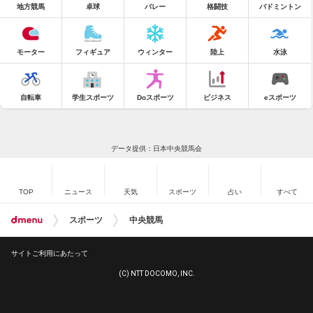
地方競馬
卓球
バレー
格闘技
バドミントン
モーター
フィギュア
ウィンター
陸上
水泳
自転車
学生スポーツ
Doスポーツ
ビジネス
eスポーツ
データ提供：日本中央競馬会
TOP
ニュース
天気
スポーツ
占い
すべて
スポーツ
中央競馬
サイトご利用にあたって
(C) NTT DOCOMO, INC.