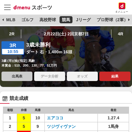
dメニュー
球
MLB
ゴルフ
高校野球
競馬
Jリーグ
プロ野球（2軍）
2R
2月22日(土) 2回京都7日
4R
3歳未勝利
3R
10:55
ダート 右・1,400m 16頭
3歳 (市)(抽)[指定] 馬齢
本賞金：510、200、130、77、51万円
出馬表
データ分析
オッズ
結果
競走成績
着順
枠番
馬番
馬名
着差
1
5
10
エアココ
1.27.4
2
5
9
ツジヴィヴァン
1馬身