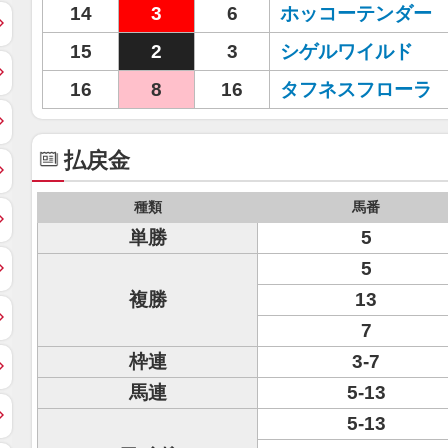
14
3
6
ホッコーテンダー
15
2
3
シゲルワイルド
16
8
16
タフネスフローラ
払戻金
種類
馬番
単勝
5
5
複勝
13
7
枠連
3-7
馬連
5-13
5-13