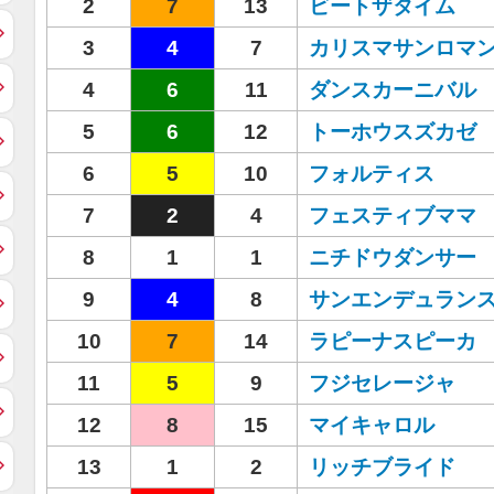
2
7
13
ビートザタイム
3
4
7
カリスマサンロマ
4
6
11
ダンスカーニバル
5
6
12
トーホウスズカゼ
6
5
10
フォルティス
7
2
4
フェスティブママ
8
1
1
ニチドウダンサー
9
4
8
サンエンデュラン
10
7
14
ラピーナスピーカ
11
5
9
フジセレージャ
12
8
15
マイキャロル
13
1
2
リッチブライド