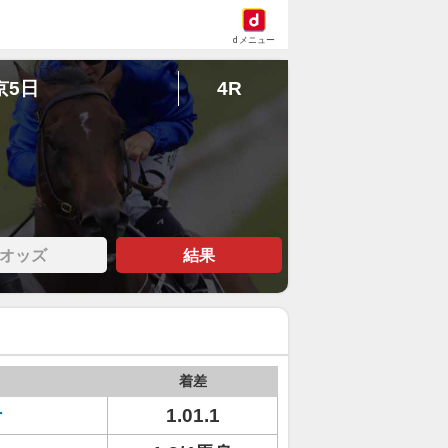
dメニュー
京5日
4R
オッズ
結果
着差
ナ
1.01.1