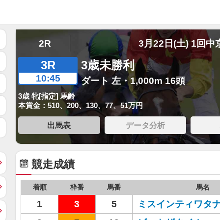
2R
3月22日(土) 1回中
3R
3歳未勝利
10:45
ダート 左・1,000m 16頭
3歳 牝[指定] 馬齢
本賞金：510、200、130、77、51万円
出馬表
データ分析
競走成績
着順
枠番
馬番
馬名
1
3
5
ミスインティワタ