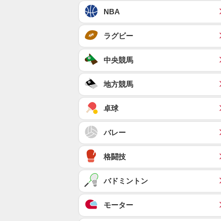
NBA
ラグビー
中央競馬
地方競馬
卓球
バレー
格闘技
バドミントン
モーター