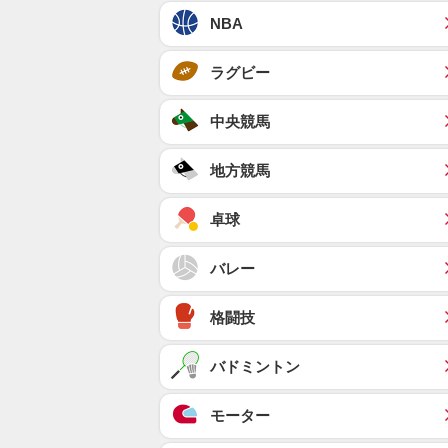
NBA
ラグビー
中央競馬
地方競馬
卓球
バレー
格闘技
バドミントン
モーター