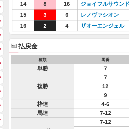
14
8
16
ジョイフルサウン
15
3
6
レノヴァシオン
16
2
4
ザオーエンジェル
払戻金
種類
馬番
単勝
7
7
複勝
12
9
枠連
4-6
馬連
7-12
7-12