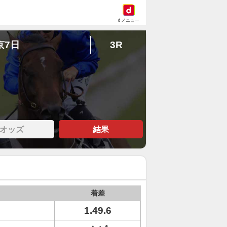
dメニュー
京7日
3R
オッズ
結果
着差
1.49.6