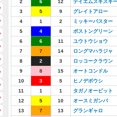
2
6
12
テイエムスキスキ
3
5
9
グレイトアロー
4
1
2
ミッキーバスター
5
4
8
ボストングリーン
6
6
11
ユウトウショウ
7
7
14
ロングマハラジャ
8
2
3
ロッコークラウン
9
8
15
オートコンドル
10
3
5
ヒノデボウシ
11
1
1
タガノオービット
12
5
10
オースミガンバ
13
7
13
グランギャロ