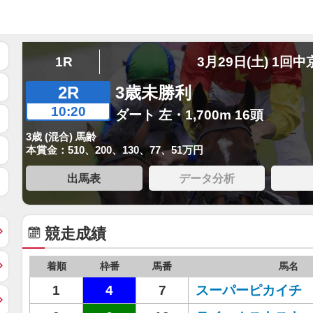
1R
3月29日(土) 1回中
2R
3歳未勝利
10:20
ダート 左・1,700m 16頭
3歳 (混合) 馬齢
本賞金：510、200、130、77、51万円
出馬表
データ分析
競走成績
着順
枠番
馬番
馬名
1
4
7
スーパーピカイチ