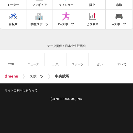
モーター
フィギュア
ウィンター
陸上
水泳
自転車
学生スポーツ
Doスポーツ
ビジネス
eスポーツ
データ提供：日本中央競馬会
TOP
ニュース
天気
スポーツ
占い
すべて
スポーツ
中央競馬
サイトご利用にあたって
(C) NTT DOCOMO, INC.