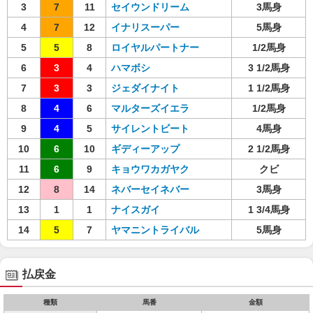
3
7
11
セイウンドリーム
3馬身
4
7
12
イナリスーパー
5馬身
5
5
8
ロイヤルパートナー
1/2馬身
6
3
4
ハマボシ
3 1/2馬身
7
3
3
ジェダイナイト
1 1/2馬身
8
4
6
マルターズイエラ
1/2馬身
9
4
5
サイレントビート
4馬身
10
6
10
ギディーアップ
2 1/2馬身
11
6
9
キョウワカガヤク
クビ
12
8
14
ネバーセイネバー
3馬身
13
1
1
ナイスガイ
1 3/4馬身
14
5
7
ヤマニントライバル
5馬身
払戻金
種類
馬番
金額