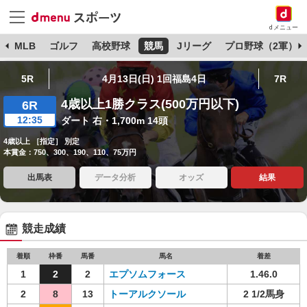
dメニュー
球
MLB
ゴルフ
高校野球
競馬
Jリーグ
プロ野球（2軍）
5R
4月13日(日) 1回福島4日
7R
4歳以上1勝クラス(500万円以下)
6R
12:35
ダート 右・1,700m 14頭
4歳以上 ［指定］ 別定
本賞金：750、300、190、110、75万円
出馬表
データ分析
オッズ
結果
競走成績
着順
枠番
馬番
馬名
着差
1
2
2
エプソムフォース
1.46.0
2
8
13
トーアルクソール
2 1/2馬身