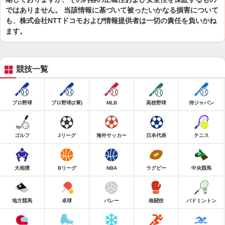
ではありません。 当該情報に基づいて被ったいかなる損害について
も、株式会社NTTドコモおよび情報提供者は一切の責任を負いかね
ます。
競技一覧
プロ野球
プロ野球(2軍)
MLB
高校野球
侍ジャパン
ゴルフ
Jリーグ
海外サッカー
日本代表
テニス
大相撲
Bリーグ
NBA
ラグビー
中央競馬
地方競馬
卓球
バレー
格闘技
バドミントン