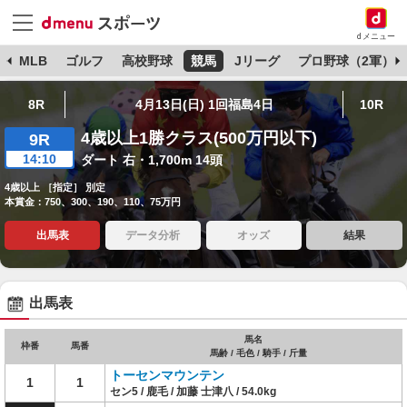
dメニュー
球
MLB
ゴルフ
高校野球
競馬
Jリーグ
プロ野球（2軍）
8R
4月13日(日) 1回福島4日
10R
4歳以上1勝クラス(500万円以下)
9R
14:10
ダート 右・1,700m 14頭
4歳以上 ［指定］ 別定
本賞金：750、300、190、110、75万円
出馬表
データ分析
オッズ
結果
出馬表
馬名
枠番
馬番
馬齢 / 毛色 / 騎手 / 斤量
トーセンマウンテン
1
1
セン5 / 鹿毛 / 加藤 士津八 / 54.0kg