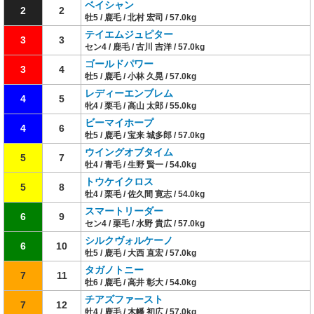
ベイシャン
2
2
牡5 / 鹿毛 / 北村 宏司 / 57.0kg
テイエムジュピター
3
3
セン4 / 鹿毛 / 古川 吉洋 / 57.0kg
ゴールドパワー
3
4
牡5 / 鹿毛 / 小林 久晃 / 57.0kg
レディーエンブレム
4
5
牝4 / 栗毛 / 高山 太郎 / 55.0kg
ビーマイホープ
4
6
牡5 / 鹿毛 / 宝来 城多郎 / 57.0kg
ウイングオブタイム
5
7
牡4 / 青毛 / 生野 賢一 / 54.0kg
トウケイクロス
5
8
牡4 / 栗毛 / 佐久間 寛志 / 54.0kg
スマートリーダー
6
9
セン4 / 栗毛 / 水野 貴広 / 57.0kg
シルクヴォルケーノ
6
10
牡5 / 鹿毛 / 大西 直宏 / 57.0kg
タガノトニー
7
11
牡6 / 鹿毛 / 高井 彰大 / 54.0kg
チアズファースト
7
12
牡4 / 鹿毛 / 木幡 初広 / 57.0kg