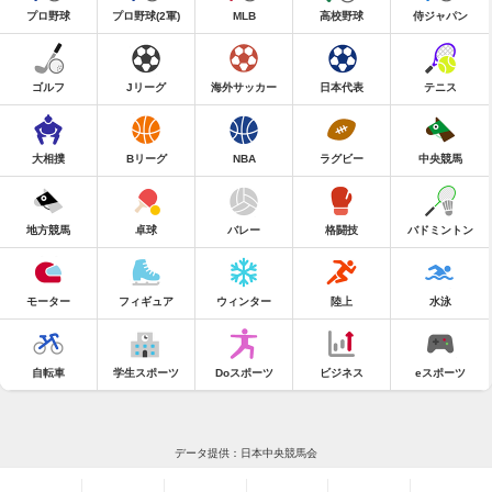
プロ野球
プロ野球(2軍)
MLB
高校野球
侍ジャパン
ゴルフ
Jリーグ
海外サッカー
日本代表
テニス
大相撲
Bリーグ
NBA
ラグビー
中央競馬
地方競馬
卓球
バレー
格闘技
バドミントン
モーター
フィギュア
ウィンター
陸上
水泳
自転車
学生スポーツ
Doスポーツ
ビジネス
eスポーツ
データ提供：日本中央競馬会