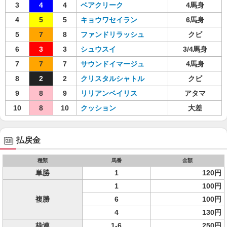
3
4
4
ベアクリーク
4馬身
4
5
5
キョウワセイラン
6馬身
5
7
8
ファンドリラッシュ
クビ
6
3
3
シュウスイ
3/4馬身
7
7
7
サウンドイマージュ
4馬身
8
2
2
クリスタルシャトル
クビ
9
8
9
リリアンベイリス
アタマ
10
8
10
クッション
大差
払戻金
種類
馬番
金額
単勝
1
120円
1
100円
複勝
6
100円
4
130円
枠連
1-6
250円