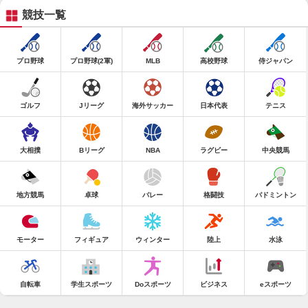
競技一覧
プロ野球
プロ野球(2軍)
MLB
高校野球
侍ジャパン
ゴルフ
Jリーグ
海外サッカー
日本代表
テニス
大相撲
Bリーグ
NBA
ラグビー
中央競馬
地方競馬
卓球
バレー
格闘技
バドミントン
モーター
フィギュア
ウィンター
陸上
水泳
自転車
学生スポーツ
Doスポーツ
ビジネス
eスポーツ