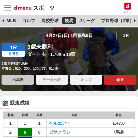
dメニュー
球
MLB
ゴルフ
高校野球
競馬
Jリーグ
プロ野球（2軍）
4月27日(日) 1回福島8日
2R
3歳未勝利
1R
9:55
ダート 右・1,700m 10頭
3歳 牝[指定] 馬齢
本賞金：510、200、130、77、51万円
出馬表
データ分析
オッズ
結果
競走成績
着順
枠番
馬番
馬名
着差
1
1
1
ベルエアー
1.47.0
2
6
6
ピサノラン
7馬身