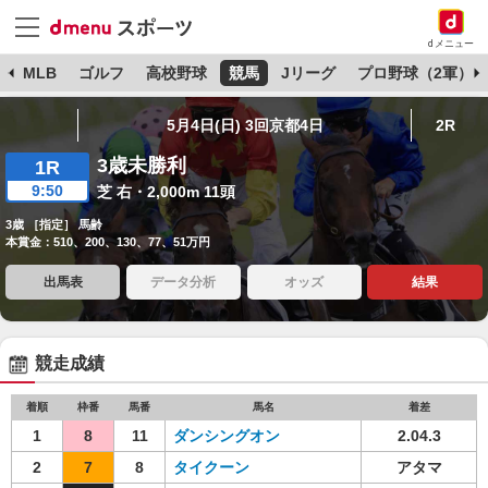
dメニュー
球
MLB
ゴルフ
高校野球
競馬
Jリーグ
プロ野球（2軍）
5月4日(日) 3回京都4日
2R
3歳未勝利
1R
9:50
芝 右・2,000m 11頭
3歳 ［指定］ 馬齢
本賞金：510、200、130、77、51万円
出馬表
データ分析
オッズ
結果
競走成績
着順
枠番
馬番
馬名
着差
1
8
11
ダンシングオン
2.04.3
2
7
8
タイクーン
アタマ