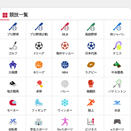
競技一覧
プロ野球
プロ野球(2軍)
MLB
高校野球
侍ジャパン
ゴルフ
Jリーグ
海外サッカー
日本代表
テニス
大相撲
Bリーグ
NBA
ラグビー
中央競馬
地方競馬
卓球
バレー
格闘技
バドミントン
モーター
フィギュア
ウィンター
陸上
水泳
自転車
学生スポーツ
Doスポーツ
ビジネス
eスポーツ