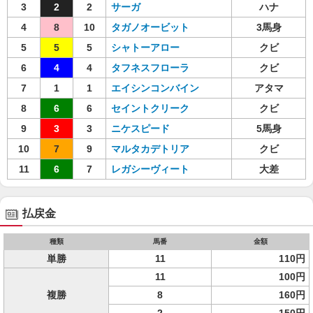
3
2
2
サーガ
ハナ
4
8
10
タガノオービット
3馬身
5
5
5
シャトーアロー
クビ
6
4
4
タフネスフローラ
クビ
7
1
1
エイシンコンバイン
アタマ
8
6
6
セイントクリーク
クビ
9
3
3
ニケスピード
5馬身
10
7
9
マルタカデトリア
クビ
11
6
7
レガシーヴィート
大差
払戻金
種類
馬番
金額
単勝
11
110円
11
100円
複勝
8
160円