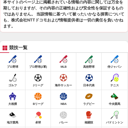
本サイトのページ上に掲載されている情報の内容に関しては万全を
期しておりますが、その内容の正確性および安全性を保証するもの
ではありません。 当該情報に基づいて被ったいかなる損害について
も、株式会社NTTドコモおよび情報提供者は一切の責任を負いかね
ます。
競技一覧
プロ野球
プロ野球(2軍)
MLB
高校野球
侍ジャパン
ゴルフ
Jリーグ
海外サッカー
日本代表
テニス
大相撲
Bリーグ
NBA
ラグビー
中央競馬
地方競馬
卓球
バレー
格闘技
バドミントン