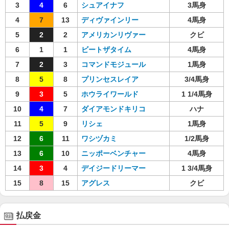
3
4
6
シュアイナフ
3馬身
4
7
13
ディヴァインリー
4馬身
5
2
2
アメリカンリヴァー
クビ
6
1
1
ビートザタイム
4馬身
7
2
3
コマンドモジュール
1馬身
8
5
8
プリンセスレイア
3/4馬身
9
3
5
ホウライワールド
1 1/4馬身
10
4
7
ダイアモンドキリコ
ハナ
11
5
9
リシェ
1馬身
12
6
11
ワシヅカミ
1/2馬身
13
6
10
ニッポーベンチャー
4馬身
14
3
4
デイジードリーマー
1 3/4馬身
15
8
15
アグレス
クビ
払戻金