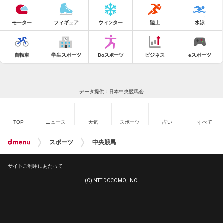
モーター
フィギュア
ウィンター
陸上
水泳
自転車
学生スポーツ
Doスポーツ
ビジネス
eスポーツ
データ提供：日本中央競馬会
TOP
ニュース
天気
スポーツ
占い
すべて
スポーツ
中央競馬
サイトご利用にあたって
(C) NTT DOCOMO, INC.