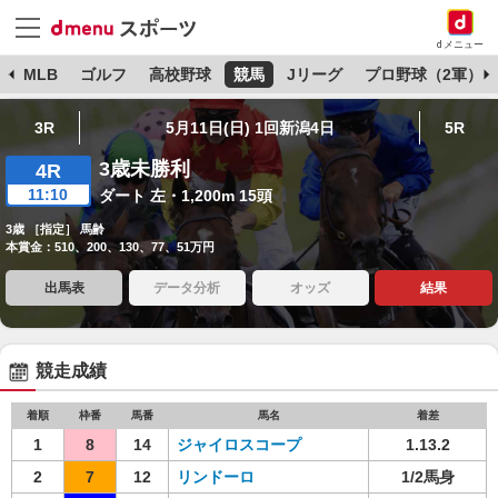
dメニュー
球
MLB
ゴルフ
高校野球
競馬
Jリーグ
プロ野球（2軍）
3R
5月11日(日) 1回新潟4日
5R
3歳未勝利
4R
11:10
ダート 左・1,200m 15頭
3歳 ［指定］ 馬齢
本賞金：510、200、130、77、51万円
出馬表
データ分析
オッズ
結果
競走成績
着順
枠番
馬番
馬名
着差
1
8
14
ジャイロスコープ
1.13.2
2
7
12
リンドーロ
1/2馬身