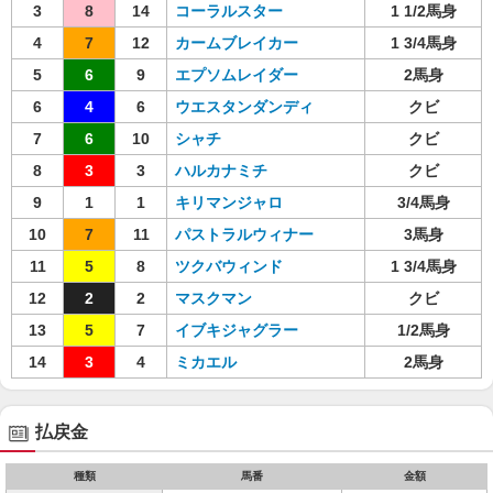
3
8
14
コーラルスター
1 1/2馬身
4
7
12
カームブレイカー
1 3/4馬身
5
6
9
エプソムレイダー
2馬身
6
4
6
ウエスタンダンディ
クビ
7
6
10
シャチ
クビ
8
3
3
ハルカナミチ
クビ
9
1
1
キリマンジャロ
3/4馬身
10
7
11
パストラルウィナー
3馬身
11
5
8
ツクバウィンド
1 3/4馬身
12
2
2
マスクマン
クビ
13
5
7
イブキジャグラー
1/2馬身
14
3
4
ミカエル
2馬身
払戻金
種類
馬番
金額