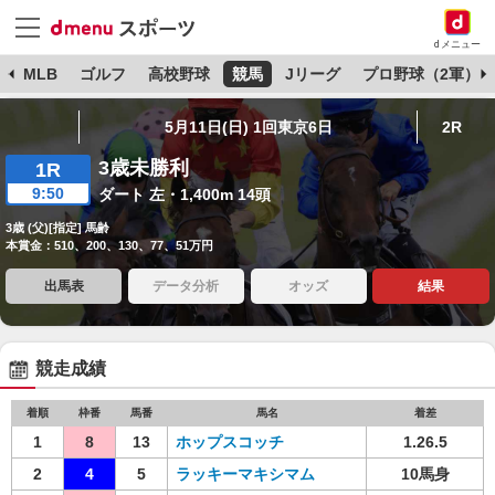
dメニュー
球
MLB
ゴルフ
高校野球
競馬
Jリーグ
プロ野球（2軍）
5月11日(日) 1回東京6日
2R
3歳未勝利
1R
9:50
ダート 左・1,400m 14頭
3歳 (父)[指定] 馬齢
本賞金：510、200、130、77、51万円
出馬表
データ分析
オッズ
結果
競走成績
着順
枠番
馬番
馬名
着差
1
8
13
ホップスコッチ
1.26.5
2
4
5
ラッキーマキシマム
10馬身