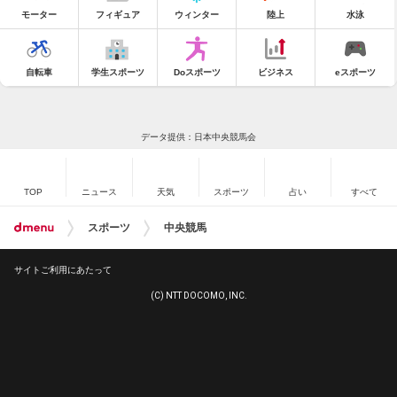
モーター
フィギュア
ウィンター
陸上
水泳
自転車
学生スポーツ
Doスポーツ
ビジネス
eスポーツ
データ提供：日本中央競馬会
TOP
ニュース
天気
スポーツ
占い
すべて
スポーツ
中央競馬
サイトご利用にあたって
(C) NTT DOCOMO, INC.