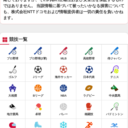
ではありません。 当該情報に基づいて被ったいかなる損害について
も、株式会社NTTドコモおよび情報提供者は一切の責任を負いかね
ます。
競技一覧
プロ野球
プロ野球(2軍)
MLB
高校野球
侍ジャパン
ゴルフ
Jリーグ
海外サッカー
日本代表
テニス
大相撲
Bリーグ
NBA
ラグビー
中央競馬
地方競馬
卓球
バレー
格闘技
バドミントン