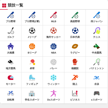
競技一覧
プロ野球
プロ野球(2軍)
MLB
高校野球
侍ジャパン
ゴルフ
Jリーグ
海外サッカー
日本代表
テニス
大相撲
Bリーグ
NBA
ラグビー
中央競馬
地方競馬
卓球
バレー
格闘技
バドミントン
モーター
フィギュア
ウィンター
陸上
水泳
自転車
学生スポーツ
Doスポーツ
ビジネス
eスポーツ