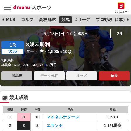
dメニュー
球
MLB
ゴルフ
高校野球
競馬
Jリーグ
プロ野球（2軍）
5月18日(日) 1回新潟6日
2R
3歳未勝利
1R
9:55
ダート 左・1,800m 10頭
3歳 馬齢
本賞金：510、200、130、77、51万円
出馬表
データ分析
オッズ
結果
競走成績
着順
枠番
馬番
馬名
着差
1
8
10
マイネルナターレ
1.58.1
2
2
2
エランセ
1 1/4馬身