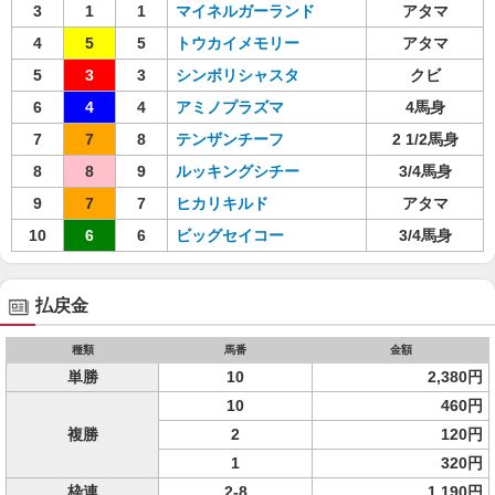
3
1
1
マイネルガーランド
アタマ
4
5
5
トウカイメモリー
アタマ
5
3
3
シンボリシャスタ
クビ
6
4
4
アミノプラズマ
4馬身
7
7
8
テンザンチーフ
2 1/2馬身
8
8
9
ルッキングシチー
3/4馬身
9
7
7
ヒカリキルド
アタマ
10
6
6
ビッグセイコー
3/4馬身
払戻金
種類
馬番
金額
単勝
10
2,380円
10
460円
複勝
2
120円
1
320円
枠連
2-8
1,190円