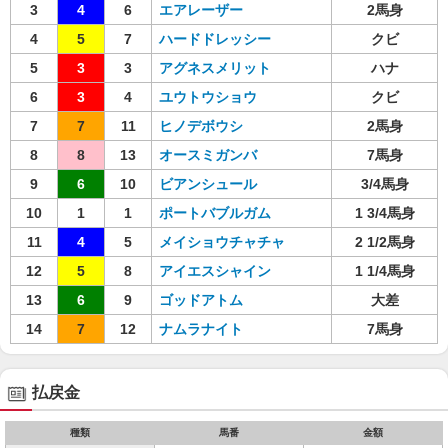
3
4
6
エアレーザー
2馬身
4
5
7
ハードドレッシー
クビ
5
3
3
アグネスメリット
ハナ
6
3
4
ユウトウショウ
クビ
7
7
11
ヒノデボウシ
2馬身
8
8
13
オースミガンバ
7馬身
9
6
10
ビアンシュール
3/4馬身
10
1
1
ポートバブルガム
1 3/4馬身
11
4
5
メイショウチャチャ
2 1/2馬身
12
5
8
アイエスシャイン
1 1/4馬身
13
6
9
ゴッドアトム
大差
14
7
12
ナムラナイト
7馬身
払戻金
種類
馬番
金額