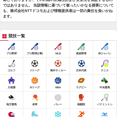
ではありません。 当該情報に基づいて被ったいかなる損害について
も、株式会社NTTドコモおよび情報提供者は一切の責任を負いかね
ます。
競技一覧
プロ野球
プロ野球(2軍)
MLB
高校野球
侍ジャパン
ゴルフ
Jリーグ
海外サッカー
日本代表
テニス
大相撲
Bリーグ
NBA
ラグビー
中央競馬
地方競馬
卓球
バレー
格闘技
バドミントン