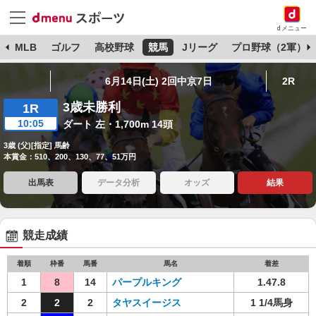
dメニュー
球
MLB
ゴルフ
高校野球
競馬
Jリーグ
プロ野球（2軍）
6月14日(土) 2回中京7日
2R
3歳未勝利
1R
10:05
ダート 左・1,700m 14頭
3歳 (父)[指定] 馬齢
本賞金：510、200、130、77、51万円
出馬表
データ分析
オッズ
結果
競走成績
着順
枠番
馬番
馬名
着差
1
8
14
パープルキング
1.47.8
2
2
2
タヤスイージス
1 1/4馬身