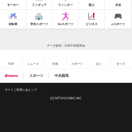
モーター
フィギュア
ウィンター
陸上
水泳
自転車
学生スポーツ
Doスポーツ
ビジネス
eスポーツ
データ提供：日本中央競馬会
TOP
ニュース
天気
スポーツ
占い
すべて
スポーツ
中央競馬
サイトご利用にあたって
(C) NTT DOCOMO, INC.