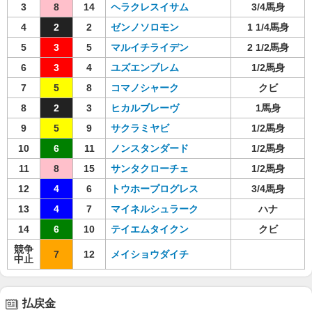
3
8
14
ヘラクレスイサム
3/4馬身
4
2
2
ゼンノソロモン
1 1/4馬身
5
3
5
マルイチライデン
2 1/2馬身
6
3
4
ユズエンブレム
1/2馬身
7
5
8
コマノシャーク
クビ
8
2
3
ヒカルブレーヴ
1馬身
9
5
9
サクラミヤビ
1/2馬身
10
6
11
ノンスタンダード
1/2馬身
11
8
15
サンタクローチェ
1/2馬身
12
4
6
トウホープログレス
3/4馬身
13
4
7
マイネルシュラーク
ハナ
14
6
10
テイエムタイクン
クビ
競争
7
12
メイショウダイチ
中止
払戻金