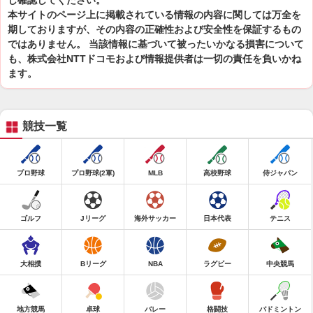
し確認してください。
本サイトのページ上に掲載されている情報の内容に関しては万全を
期しておりますが、その内容の正確性および安全性を保証するもの
ではありません。 当該情報に基づいて被ったいかなる損害について
も、株式会社NTTドコモおよび情報提供者は一切の責任を負いかね
ます。
競技一覧
プロ野球
プロ野球(2軍)
MLB
高校野球
侍ジャパン
ゴルフ
Jリーグ
海外サッカー
日本代表
テニス
大相撲
Bリーグ
NBA
ラグビー
中央競馬
地方競馬
卓球
バレー
格闘技
バドミントン