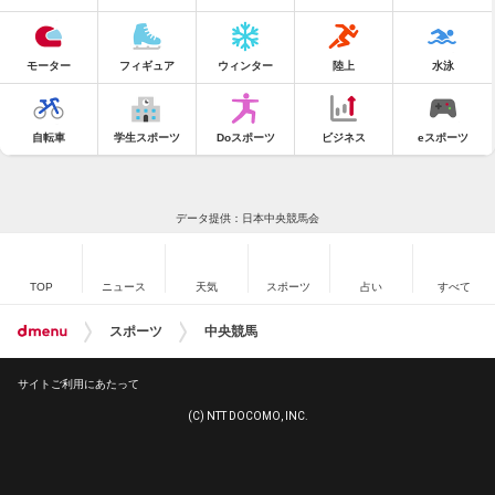
モーター
フィギュア
ウィンター
陸上
水泳
自転車
学生スポーツ
Doスポーツ
ビジネス
eスポーツ
データ提供：日本中央競馬会
TOP
ニュース
天気
スポーツ
占い
すべて
スポーツ
中央競馬
サイトご利用にあたって
(C) NTT DOCOMO, INC.