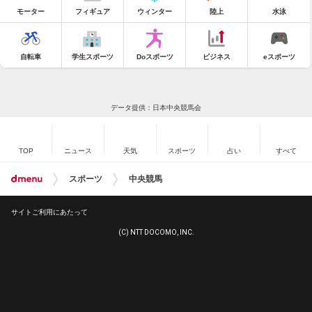
モーター
フィギュア
ウィンター
陸上
水泳
自転車
学生スポーツ
Doスポーツ
ビジネス
eスポーツ
データ提供：日本中央競馬会
TOP
ニュース
天気
スポーツ
占い
すべて
スポーツ
中央競馬
サイトご利用にあたって
(C) NTT DOCOMO, INC.