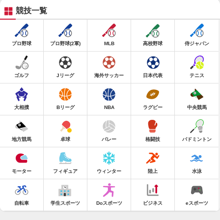
競技一覧
プロ野球
プロ野球(2軍)
MLB
高校野球
侍ジャパン
ゴルフ
Jリーグ
海外サッカー
日本代表
テニス
大相撲
Bリーグ
NBA
ラグビー
中央競馬
地方競馬
卓球
バレー
格闘技
バドミントン
モーター
フィギュア
ウィンター
陸上
水泳
自転車
学生スポーツ
Doスポーツ
ビジネス
eスポーツ