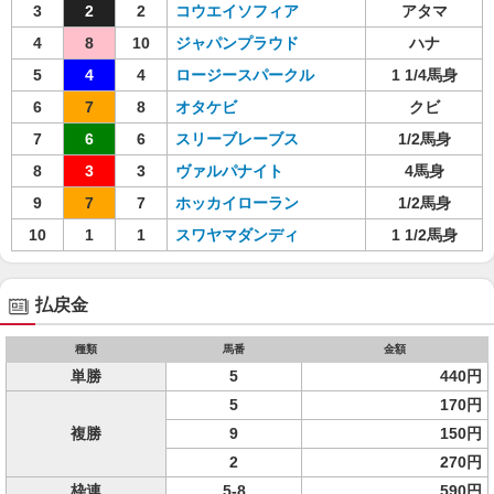
3
2
2
コウエイソフィア
アタマ
4
8
10
ジャパンプラウド
ハナ
5
4
4
ロージースパークル
1 1/4馬身
6
7
8
オタケビ
クビ
7
6
6
スリーブレーブス
1/2馬身
8
3
3
ヴァルパナイト
4馬身
9
7
7
ホッカイローラン
1/2馬身
10
1
1
スワヤマダンディ
1 1/2馬身
払戻金
種類
馬番
金額
単勝
5
440円
5
170円
複勝
9
150円
2
270円
枠連
5-8
590円