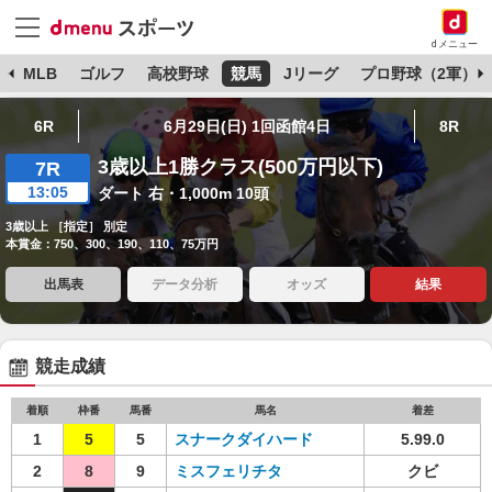
dメニュー
球
MLB
ゴルフ
高校野球
競馬
Jリーグ
プロ野球（2軍）
6R
6月29日(日) 1回函館4日
8R
3歳以上1勝クラス(500万円以下)
7R
13:05
ダート 右・1,000m 10頭
3歳以上 ［指定］ 別定
本賞金：750、300、190、110、75万円
出馬表
データ分析
オッズ
結果
競走成績
着順
枠番
馬番
馬名
着差
1
5
5
スナークダイハード
5.99.0
2
8
9
ミスフェリチタ
クビ