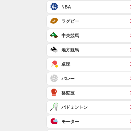
NBA
ラグビー
中央競馬
地方競馬
卓球
バレー
格闘技
バドミントン
モーター