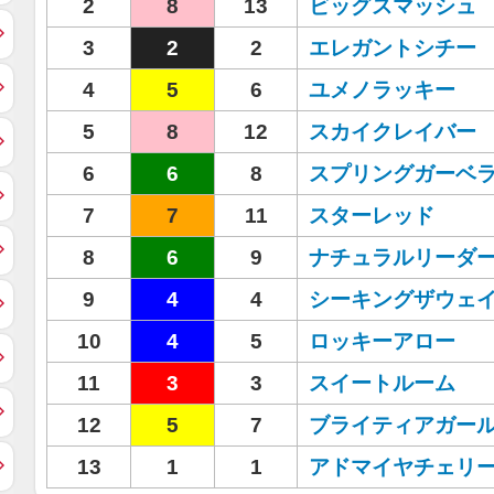
2
8
13
ビッグスマッシュ
3
2
2
エレガントシチー
4
5
6
ユメノラッキー
5
8
12
スカイクレイバー
6
6
8
スプリングガーベ
7
7
11
スターレッド
8
6
9
ナチュラルリーダ
9
4
4
シーキングザウェ
10
4
5
ロッキーアロー
11
3
3
スイートルーム
12
5
7
ブライティアガー
13
1
1
アドマイヤチェリ