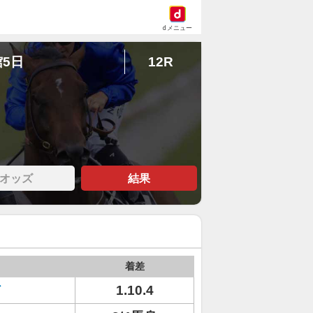
dメニュー
館5日
12R
オッズ
結果
着差
ド
1.10.4