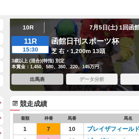
10R
7月5日(土) 1回函
11R
函館日刊スポーツ杯
15:30
芝 右・1,200m 13頭
3歳以上 (混合)(特指) 別定
本賞金：1,450、580、360、220、145万円
出馬表
データ分析
競走成績
着順
枠番
馬番
馬名
1
7
10
プレイザフィール