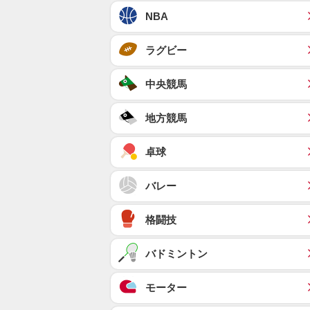
NBA
ラグビー
中央競馬
地方競馬
卓球
バレー
格闘技
バドミントン
モーター