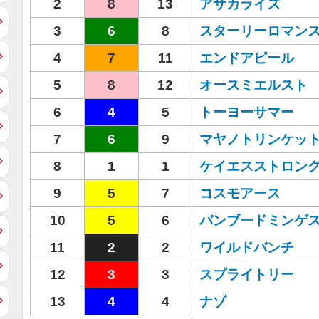
2
8
13
アサカライズ
3
6
8
スターリーロマン
4
7
11
エンドアピール
5
8
12
オースミエルスト
6
4
5
トーヨーサマー
7
6
9
マヤノトリンケッ
8
1
1
ケイエスストロン
9
5
7
コスモアース
10
5
6
バンブードミンゲ
11
2
2
ワイルドバンチ
12
3
3
スプライトリー
13
4
4
ナゾ