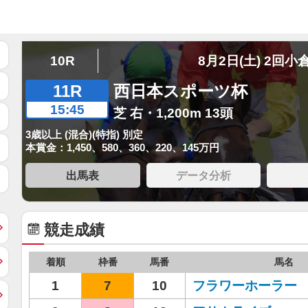
10R
8月2日(土) 2回小
11R
西日本スポーツ杯
15:45
芝 右・1,200m 13頭
3歳以上 (混合)(特指) 別定
本賞金：1,450、580、360、220、145万円
出馬表
データ分析
競走成績
着順
枠番
馬番
馬名
1
7
10
フラワーホーラー