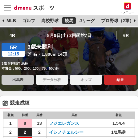
dメニュー
球
MLB
ゴルフ
高校野球
競馬
Jリーグ
プロ野球（2軍）
4R
8月9日(土) 2回函館7日
6R
3歳未勝利
5R
12:15
芝 右・1,800m 14頭
3歳 牝[指定] 馬齢
本賞金：500、200、130、75、50万円
出馬表
データ分析
オッズ
結果
競走成績
着順
枠番
馬番
馬名
着差
1
8
13
フジエレガンス
1.54.4
2
2
2
イシノチェルシー
1/2馬身