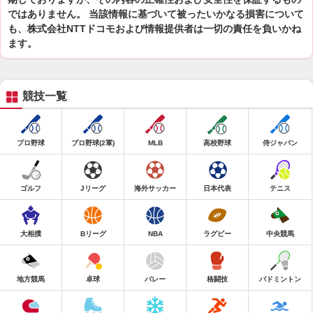
ではありません。 当該情報に基づいて被ったいかなる損害について
も、株式会社NTTドコモおよび情報提供者は一切の責任を負いかね
ます。
競技一覧
プロ野球
プロ野球(2軍)
MLB
高校野球
侍ジャパン
ゴルフ
Jリーグ
海外サッカー
日本代表
テニス
大相撲
Bリーグ
NBA
ラグビー
中央競馬
地方競馬
卓球
バレー
格闘技
バドミントン