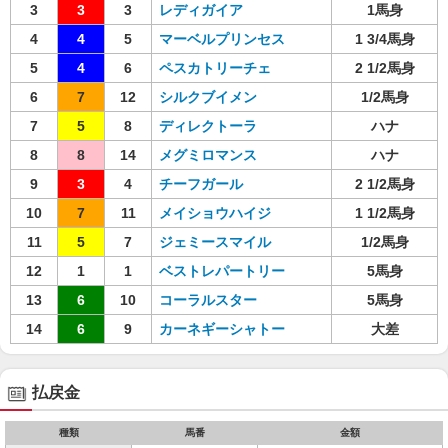
3
3
3
レディガイア
1馬身
4
4
5
マーベルプリンセス
1 3/4馬身
5
4
6
ペスカトリーチェ
2 1/2馬身
6
7
12
シルクブイメン
1/2馬身
7
5
8
ディレクトーラ
ハナ
8
8
14
メグミロマンス
ハナ
9
3
4
チーフガール
2 1/2馬身
10
7
11
メイショウハイジ
1 1/2馬身
11
5
7
ジェミースマイル
1/2馬身
12
1
1
ベストレパートリー
5馬身
13
6
10
コーラルスター
5馬身
14
6
9
カーネギーシャトー
大差
払戻金
種類
馬番
金額