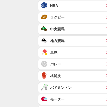
NBA
ラグビー
中央競馬
地方競馬
卓球
バレー
格闘技
バドミントン
モーター