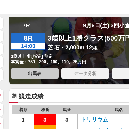
7R
9月6日(土) 3回小
8R
3歳以上1勝クラス(500万
14:00
芝 右・2,000m 12頭
3歳以上 牝[指定] 別定
本賞金：750、300、190、110、75万円
出馬表
データ分析
競走成績
着順
枠番
馬番
馬名
1
3
3
トリリウム