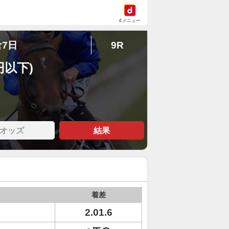
dメニュー
倉7日
9R
円以下)
オッズ
結果
着差
2.01.6