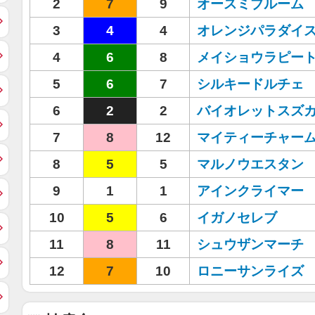
2
7
9
オースミブルーム
3
4
4
オレンジパラダイ
4
6
8
メイショウラピー
5
6
7
シルキードルチェ
6
2
2
バイオレットスズ
7
8
12
マイティーチャー
8
5
5
マルノウエスタン
9
1
1
アインクライマー
10
5
6
イガノセレブ
11
8
11
シュウザンマーチ
12
7
10
ロニーサンライズ