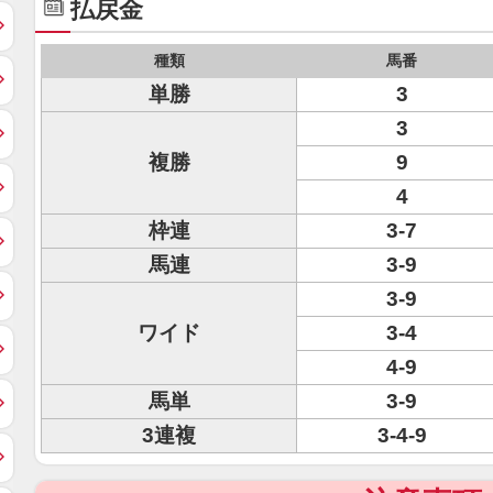
払戻金
種類
馬番
単勝
3
3
複勝
9
4
枠連
3-7
馬連
3-9
3-9
ワイド
3-4
4-9
馬単
3-9
3連複
3-4-9