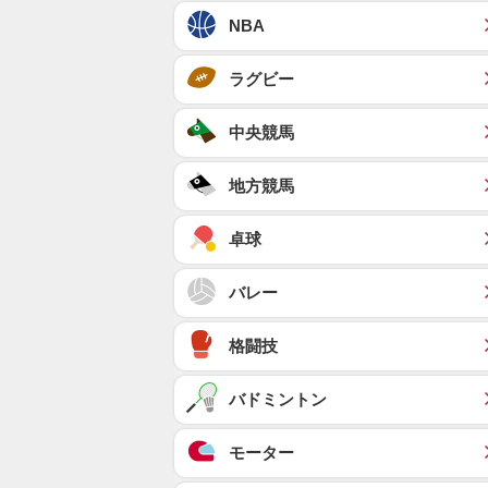
NBA
ラグビー
中央競馬
地方競馬
卓球
バレー
格闘技
バドミントン
モーター