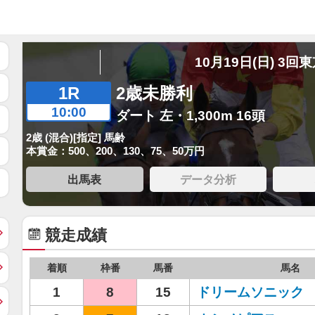
10月19日(日) 3回
1R
2歳未勝利
10:00
ダート 左・1,300m 16頭
2歳 (混合)[指定] 馬齢
本賞金：500、200、130、75、50万円
出馬表
データ分析
競走成績
着順
枠番
馬番
馬名
1
8
15
ドリームソニック