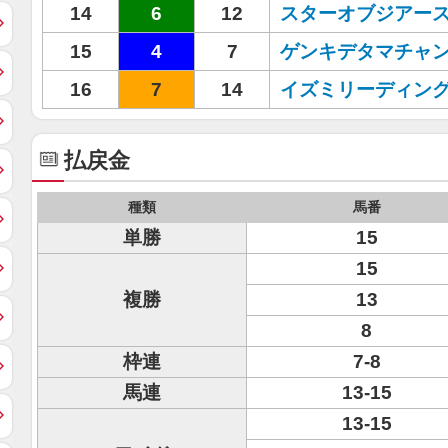
14
6
12
スターオブジアー
15
4
7
ゲンキデタマチャ
16
7
14
イズミリーディン
払戻金
種類
馬番
単勝
15
15
複勝
13
8
枠連
7-8
馬連
13-15
13-15