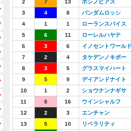
2
7
13
ホシノピアス
3
4
8
バンダムロッシ
4
1
1
ローランスパイス
5
6
11
ローレルハヤテ
6
3
6
イノセントワール
7
2
4
タケデンノキボー
8
3
5
グラスマイハート
9
5
9
デイアンドナイト
10
1
2
ショウナンナギサ
11
8
16
ウインシャルフ
12
2
3
エンチャン
13
5
10
リベラリティ