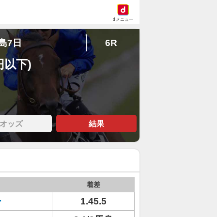
dメニュー
福島7日
6R
円以下)
オッズ
結果
着差
ー
1.45.5