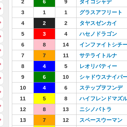
2
6
9
ダイコシャデ
3
1
1
グラスアフリート
4
2
2
タヤスゼンカイ
5
3
4
ハセノドラゴン
6
8
14
インファイトシチ
7
7
11
サテライトルナ
8
4
5
レオリバティー
9
6
10
シャドウスナイパ
10
4
6
ステップヲフンデ
11
5
8
ハイフレンドマズ
12
8
13
ニシノパトラ
13
7
12
スペースウーマン