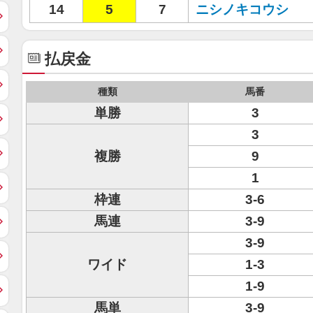
14
5
7
ニシノキコウシ
払戻金
種類
馬番
単勝
3
3
複勝
9
1
枠連
3-6
馬連
3-9
3-9
ワイド
1-3
1-9
馬単
3-9