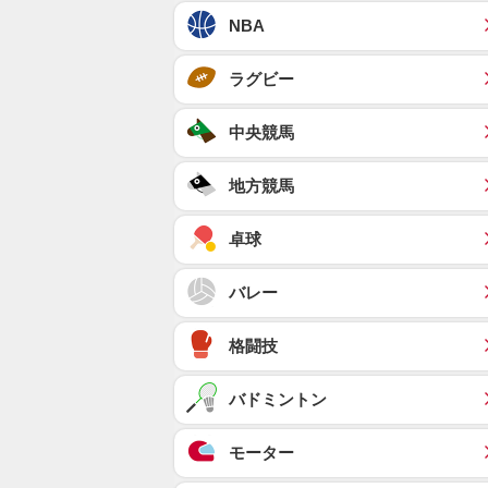
NBA
ラグビー
中央競馬
地方競馬
卓球
バレー
格闘技
バドミントン
モーター