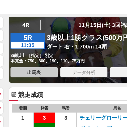
4R
11月15日(土) 3回
5R
3歳以上1勝クラス(500万
11:35
ダート 右・1,700m 14頭
3歳以上 ［指定］ 別定
本賞金：750、300、190、110、75万円
出馬表
データ分析
競走成績
着順
枠番
馬番
馬名
1
3
3
チェリーグローリ