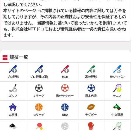
し確認してください。
本サイトのページ上に掲載されている情報の内容に関しては万全を
期しておりますが、その内容の正確性および安全性を保証するもの
ではありません。 当該情報に基づいて被ったいかなる損害について
も、株式会社NTTドコモおよび情報提供者は一切の責任を負いかね
ます。
競技一覧
プロ野球
プロ野球(2軍)
MLB
高校野球
侍ジャパン
ゴルフ
Jリーグ
海外サッカー
日本代表
テニス
大相撲
Bリーグ
NBA
ラグビー
中央競馬