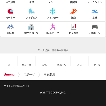
地方競馬
卓球
バレー
格闘技
バドミントン
モーター
フィギュア
ウィンター
陸上
水泳
自転車
学生スポーツ
Doスポーツ
ビジネス
eスポーツ
データ提供：日本中央競馬会
TOP
ニュース
天気
スポーツ
占い
すべて
スポーツ
中央競馬
サイトご利用にあたって
(C) NTT DOCOMO, INC.