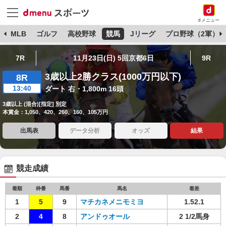
dメニュー
球
MLB
ゴルフ
高校野球
競馬
Jリーグ
プロ野球（2軍）
7R
11月23日(日) 5回京都6日
9R
3歳以上2勝クラス(1000万円以下)
8R
13:40
ダート 右・1,800m 16頭
3歳以上 (混合)[指定] 別定
本賞金：1,050、420、260、160、105万円
出馬表
データ分析
オッズ
結果
競走成績
着順
枠番
馬番
馬名
着差
1
5
9
マチカネメニモミヨ
1.52.1
2
4
8
アンドゥオール
2 1/2馬身