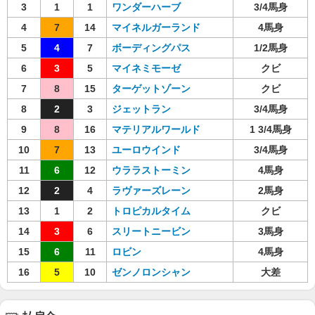
3
1
1
ワンダーハーブ
3/4馬身
4
7
14
マイネルガーランド
4馬身
5
4
7
ボーディングパス
1/2馬身
6
3
5
マイネミモーゼ
クビ
7
8
15
ターゲットゾーン
クビ
8
2
3
ジェットラン
3/4馬身
9
8
16
マテリアルワールド
1 3/4馬身
10
7
13
ユーロウインド
3/4馬身
11
6
12
ウララストーミン
4馬身
12
2
4
ラヴァーズレーン
2馬身
13
1
2
トロピカルタイム
クビ
14
3
6
スリートニービン
3馬身
15
6
11
ロビン
4馬身
16
5
10
ゼンノロンシャン
大差