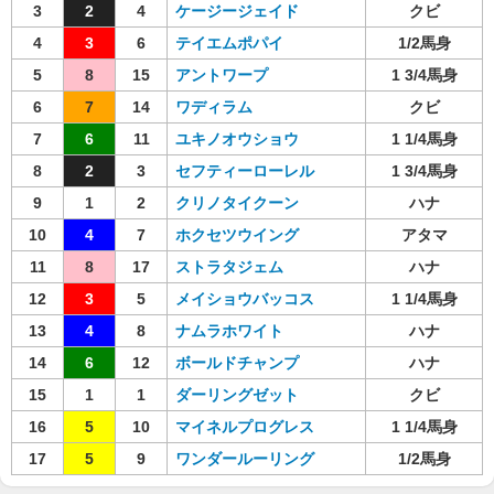
3
2
4
ケージージェイド
クビ
4
3
6
テイエムポパイ
1/2馬身
5
8
15
アントワープ
1 3/4馬身
6
7
14
ワディラム
クビ
7
6
11
ユキノオウショウ
1 1/4馬身
8
2
3
セフティーローレル
1 3/4馬身
9
1
2
クリノタイクーン
ハナ
10
4
7
ホクセツウイング
アタマ
11
8
17
ストラタジェム
ハナ
12
3
5
メイショウバッコス
1 1/4馬身
13
4
8
ナムラホワイト
ハナ
14
6
12
ボールドチャンプ
ハナ
15
1
1
ダーリングゼット
クビ
16
5
10
マイネルプログレス
1 1/4馬身
17
5
9
ワンダールーリング
1/2馬身