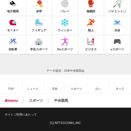
地方競馬
卓球
バレー
格闘技
バドミントン
モーター
フィギュア
ウィンター
陸上
水泳
自転車
学生スポーツ
Doスポーツ
ビジネス
eスポーツ
データ提供：日本中央競馬会
TOP
ニュース
天気
スポーツ
占い
すべて
スポーツ
中央競馬
サイトご利用にあたって
(C) NTT DOCOMO, INC.