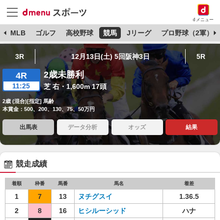
dメニュー
球
MLB
ゴルフ
高校野球
競馬
Jリーグ
プロ野球（2軍）
3R
12月13日(土) 5回阪神3日
5R
2歳未勝利
4R
11:25
芝 右・1,600m 17頭
2歳 (混合)[指定] 馬齢
本賞金：500、200、130、75、50万円
出馬表
データ分析
オッズ
結果
競走成績
着順
枠番
馬番
馬名
着差
1
7
13
ヌチグスイ
1.36.5
2
8
16
ヒシルーシッド
ハナ