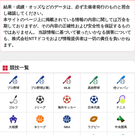
結果・成績・オッズなどのデータは、必ず主催者発行のものと照合
し確認してください。
本サイトのページ上に掲載されている情報の内容に関しては万全を
期しておりますが、その内容の正確性および安全性を保証するもの
ではありません。 当該情報に基づいて被ったいかなる損害について
も、株式会社NTTドコモおよび情報提供者は一切の責任を負いかね
ます。
競技一覧
プロ野球
プロ野球(2軍)
MLB
高校野球
侍ジャパン
ゴルフ
Jリーグ
海外サッカー
日本代表
テニス
大相撲
Bリーグ
NBA
ラグビー
中央競馬