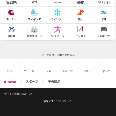
地方競馬
卓球
バレー
格闘技
バドミントン
モーター
フィギュア
ウィンター
陸上
水泳
自転車
学生スポーツ
Doスポーツ
ビジネス
eスポーツ
データ提供：日本中央競馬会
TOP
ニュース
天気
スポーツ
占い
すべて
スポーツ
中央競馬
サイトご利用にあたって
(C) NTT DOCOMO, INC.