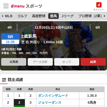
dメニュー
球
MLB
ゴルフ
高校野球
競馬
Jリーグ
プロ野球（2軍）
4R
12月20日(土) 6回中山5日
6R
2歳新馬
5R
11:35
芝 右 外回り・1,600m 16頭
2歳 牝[指定] 馬齢
本賞金：700、280、180、110、70万円
出馬表
データ分析
オッズ
結果
競走成績
着順
枠番
馬番
馬名
着差
1
1
2
ダンスインザムード
1.36.0
2
2
3
ジョリーダンス
6馬身