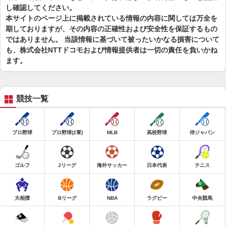
し確認してください。
本サイトのページ上に掲載されている情報の内容に関しては万全を
期しておりますが、その内容の正確性および安全性を保証するもの
ではありません。 当該情報に基づいて被ったいかなる損害について
も、株式会社NTTドコモおよび情報提供者は一切の責任を負いかね
ます。
競技一覧
プロ野球
プロ野球(2軍)
MLB
高校野球
侍ジャパン
ゴルフ
Jリーグ
海外サッカー
日本代表
テニス
大相撲
Bリーグ
NBA
ラグビー
中央競馬