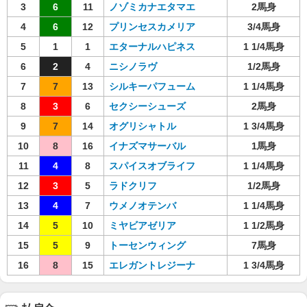
3
6
11
ノゾミカナエタマエ
2馬身
4
6
12
プリンセスカメリア
3/4馬身
5
1
1
エターナルハピネス
1 1/4馬身
6
2
4
ニシノラヴ
1/2馬身
7
7
13
シルキーパフューム
1 1/4馬身
8
3
6
セクシーシューズ
2馬身
9
7
14
オグリシャトル
1 3/4馬身
10
8
16
イナズマサーバル
1馬身
11
4
8
スパイスオブライフ
1 1/4馬身
12
3
5
ラドクリフ
1/2馬身
13
4
7
ウメノオテンバ
1 1/4馬身
14
5
10
ミヤビアゼリア
1 1/2馬身
15
5
9
トーセンウィング
7馬身
16
8
15
エレガントレジーナ
1 3/4馬身