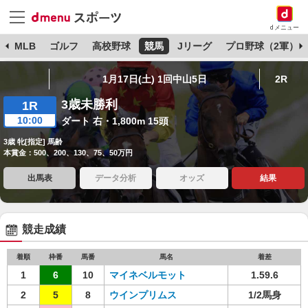
dメニュー
球
MLB
ゴルフ
高校野球
競馬
Jリーグ
プロ野球（2軍）
1月17日(土) 1回中山5日
2R
3歳未勝利
1R
10:00
ダート 右・1,800m 15頭
3歳 牝[指定] 馬齢
本賞金：500、200、130、75、50万円
出馬表
データ分析
オッズ
結果
競走成績
着順
枠番
馬番
馬名
着差
1
6
10
マイネベルモット
1.59.6
2
5
8
ウインプリムス
1/2馬身