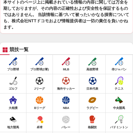
本サイトのページ上に掲載されている情報の内容に関しては万全を
期しておりますが、その内容の正確性および安全性を保証するもの
ではありません。 当該情報に基づいて被ったいかなる損害について
も、株式会社NTTドコモおよび情報提供者は一切の責任を負いかね
ます。
競技一覧
プロ野球
プロ野球(2軍)
MLB
高校野球
侍ジャパン
ゴルフ
Jリーグ
海外サッカー
日本代表
テニス
大相撲
Bリーグ
NBA
ラグビー
中央競馬
地方競馬
卓球
バレー
格闘技
バドミントン