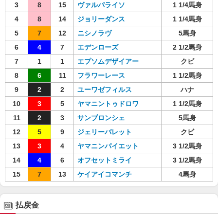
3
8
15
ヴァルパライソ
1 1/4馬身
4
8
14
ジョリーダンス
1 1/4馬身
5
7
12
ニシノラヴ
5馬身
6
4
7
エデンローズ
2 1/2馬身
7
1
1
エプソムデザイアー
クビ
8
6
11
フラワーレース
1 1/2馬身
9
2
2
ユーワゼフィルス
ハナ
10
3
5
ヤマニントゥドロワ
1 1/2馬身
11
2
3
サンブロンシェ
5馬身
12
5
9
ジェリーバレット
クビ
13
3
4
ヤマニンパイエット
3 1/2馬身
14
4
6
オフセットミライ
3 1/2馬身
15
7
13
ケイアイコマンチ
4馬身
払戻金