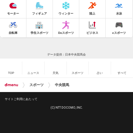
モーター
フィギュア
ウィンター
陸上
水泳
自転車
学生スポーツ
Doスポーツ
ビジネス
eスポーツ
データ提供：日本中央競馬会
TOP
ニュース
天気
スポーツ
占い
すべて
スポーツ
中央競馬
サイトご利用にあたって
(C) NTT DOCOMO, INC.