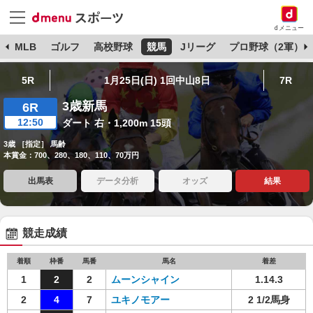
dメニュー
球
MLB
ゴルフ
高校野球
競馬
Jリーグ
プロ野球（2軍）
5R
1月25日(日) 1回中山8日
7R
3歳新馬
6R
12:50
ダート 右・1,200m 15頭
3歳 ［指定］ 馬齢
本賞金：700、280、180、110、70万円
出馬表
データ分析
オッズ
結果
競走成績
着順
枠番
馬番
馬名
着差
1
2
2
ムーンシャイン
1.14.3
2
4
7
ユキノモアー
2 1/2馬身