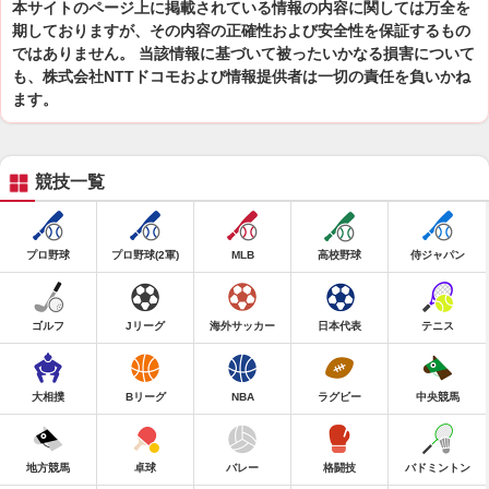
本サイトのページ上に掲載されている情報の内容に関しては万全を
期しておりますが、その内容の正確性および安全性を保証するもの
ではありません。 当該情報に基づいて被ったいかなる損害について
も、株式会社NTTドコモおよび情報提供者は一切の責任を負いかね
ます。
競技一覧
プロ野球
プロ野球(2軍)
MLB
高校野球
侍ジャパン
ゴルフ
Jリーグ
海外サッカー
日本代表
テニス
大相撲
Bリーグ
NBA
ラグビー
中央競馬
地方競馬
卓球
バレー
格闘技
バドミントン