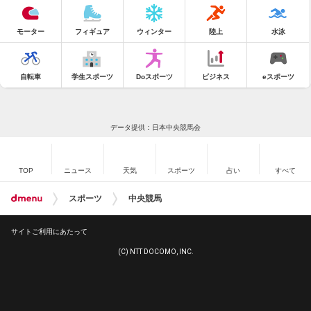
モーター
フィギュア
ウィンター
陸上
水泳
自転車
学生スポーツ
Doスポーツ
ビジネス
eスポーツ
データ提供：日本中央競馬会
TOP
ニュース
天気
スポーツ
占い
すべて
スポーツ
中央競馬
サイトご利用にあたって
(C) NTT DOCOMO, INC.