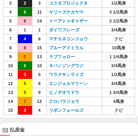
3
2
3
コスモプロジェクタ
1/2馬身
4
6
11
ケリーズナカヤマ
3 1/2馬身
5
8
14
トーアトゥギャザー
2 1/2馬身
6
1
1
ダイワフレーズ
3/4馬身
7
4
6
マチカネコンジョウ
クビ
8
8
15
ブルーアドミラル
10馬身
9
7
13
ラブフェロー
1 1/4馬身
10
6
10
キバノジングウジ
3/4馬身
11
3
5
ワラクサンライズ
1/2馬身
12
5
8
エンジェルマリーン
3/4馬身
13
5
9
ヒノデオウドウ
1 3/4馬身
14
7
12
クロバラジョウ
4馬身
15
3
4
リボンフォールズ
クビ
払戻金