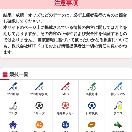
注意事項
結果・成績・オッズなどのデータは、必ず主催者発行のものと照合
し確認してください。
本サイトのページ上に掲載されている情報の内容に関しては万全を
期しておりますが、その内容の正確性および安全性を保証するもの
ではありません。 当該情報に基づいて被ったいかなる損害について
も、株式会社NTTドコモおよび情報提供者は一切の責任を負いかね
ます。
競技一覧
プロ野球
プロ野球(2軍)
MLB
高校野球
侍ジャパン
ゴルフ
Jリーグ
海外サッカー
日本代表
テニス