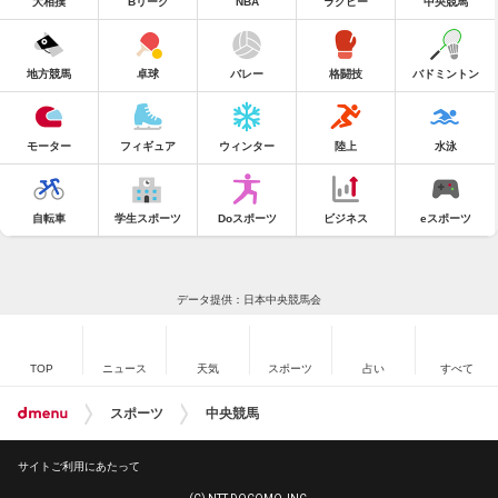
大相撲
Bリーグ
NBA
ラグビー
中央競馬
地方競馬
卓球
バレー
格闘技
バドミントン
モーター
フィギュア
ウィンター
陸上
水泳
自転車
学生スポーツ
Doスポーツ
ビジネス
eスポーツ
データ提供：日本中央競馬会
TOP
ニュース
天気
スポーツ
占い
すべて
スポーツ
中央競馬
サイトご利用にあたって