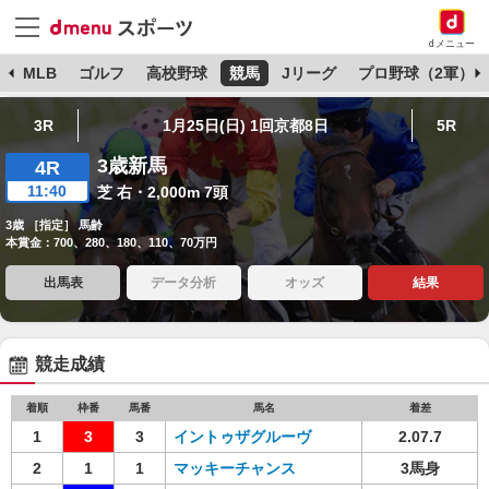
dメニュー
球
MLB
ゴルフ
高校野球
競馬
Jリーグ
プロ野球（2軍）
3R
1月25日(日) 1回京都8日
5R
3歳新馬
4R
11:40
芝 右・2,000m 7頭
3歳 ［指定］ 馬齢
本賞金：700、280、180、110、70万円
出馬表
データ分析
オッズ
結果
競走成績
着順
枠番
馬番
馬名
着差
1
3
3
イントゥザグルーヴ
2.07.7
2
1
1
マッキーチャンス
3馬身