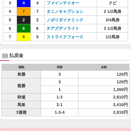
3
4
4
ファインテイオー
クビ
4
7
7
タニノキャプション
2 1/2馬身
5
2
2
ノボリダイナミック
3/4馬身
6
6
6
チアズディライト
3 1/2馬身
7
5
5
ストライクフォース
1/2馬身
払戻金
種類
馬番
金額
単勝
3
120円
3
120円
複勝
1
1,260円
枠連
1-3
2,810円
馬単
3-1
3,410円
3連複
1-3-4
2,810円