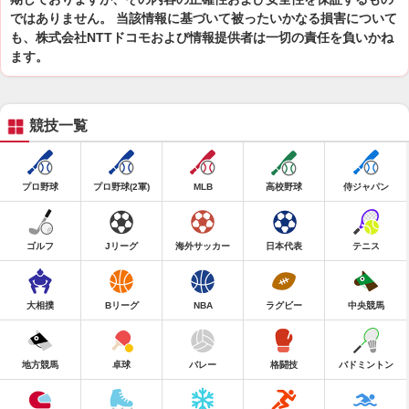
ではありません。 当該情報に基づいて被ったいかなる損害について
も、株式会社NTTドコモおよび情報提供者は一切の責任を負いかね
ます。
競技一覧
プロ野球
プロ野球(2軍)
MLB
高校野球
侍ジャパン
ゴルフ
Jリーグ
海外サッカー
日本代表
テニス
大相撲
Bリーグ
NBA
ラグビー
中央競馬
地方競馬
卓球
バレー
格闘技
バドミントン