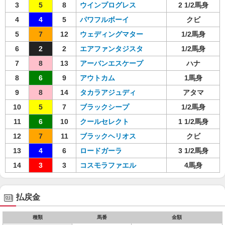
3
5
8
ウインプログレス
2 1/2馬身
4
4
5
パワフルボーイ
クビ
5
7
12
ウェディングマター
1/2馬身
6
2
2
エアファンタジスタ
1/2馬身
7
8
13
アーバンエスケープ
ハナ
8
6
9
アウトカム
1馬身
9
8
14
タカラアジュディ
アタマ
10
5
7
ブラックシープ
1/2馬身
11
6
10
クールセレクト
1 1/2馬身
12
7
11
ブラックヘリオス
クビ
13
4
6
ロードガーラ
3 1/2馬身
14
3
3
コスモラファエル
4馬身
払戻金
種類
馬番
金額