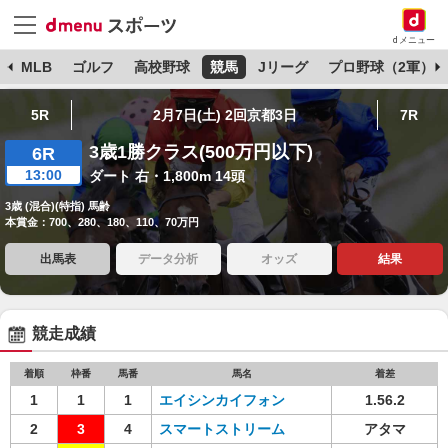
dメニュー
球
MLB
ゴルフ
高校野球
競馬
Jリーグ
プロ野球（2軍）
5R
2月7日(土) 2回京都3日
7R
3歳1勝クラス(500万円以下)
6R
13:00
ダート 右・1,800m 14頭
3歳 (混合)(特指) 馬齢
本賞金：700、280、180、110、70万円
出馬表
データ分析
オッズ
結果
競走成績
着順
枠番
馬番
馬名
着差
1
1
1
エイシンカイフォン
1.56.2
2
3
4
スマートストリーム
アタマ