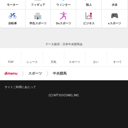
モーター
フィギュア
ウィンター
陸上
水泳
自転車
学生スポーツ
Doスポーツ
ビジネス
eスポーツ
データ提供：日本中央競馬会
TOP
ニュース
天気
スポーツ
占い
すべて
スポーツ
中央競馬
サイトご利用にあたって
(C) NTT DOCOMO, INC.