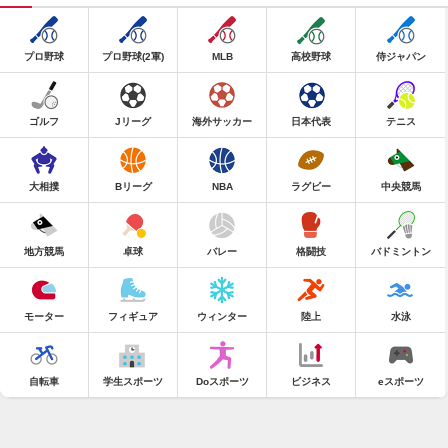
プロ野球
プロ野球(2軍)
MLB
高校野球
侍ジャパン
ゴルフ
Jリーグ
海外サッカー
日本代表
テニス
大相撲
Bリーグ
NBA
ラグビー
中央競馬
地方競馬
卓球
バレー
格闘技
バドミントン
モーター
フィギュア
ウィンター
陸上
水泳
自転車
学生スポーツ
Doスポーツ
ビジネス
eスポーツ