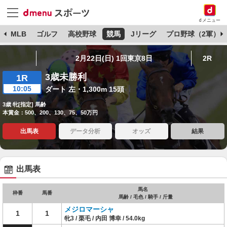
dメニュー
球
MLB
ゴルフ
高校野球
競馬
Jリーグ
プロ野球（2軍）
2月22日(日) 1回東京8日
2R
3歳未勝利
1R
10:05
ダート 左・1,300m 15頭
3歳 牝[指定] 馬齢
本賞金：500、200、130、75、50万円
出馬表
データ分析
オッズ
結果
出馬表
馬名
枠番
馬番
馬齢 / 毛色 / 騎手 / 斤量
メジロマーシャ
1
1
牝3 / 栗毛 / 内田 博幸 / 54.0kg