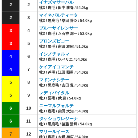
イナズマサーバル
2
2
牝3 / 鹿毛 / 田中 勝春 / 54.0kg
マイネパルティータ
2
3
牝3 / 黒鹿毛 / 柴田 善臣 / 54.0kg
ブルーサイレンサー
3
4
牝3 / 鹿毛 / △石神 深一 / 52.0kg
ブロンズビコー
3
5
牝3 / 栗毛 / 南田 雅昭 / 51.0kg
イシノチャルマ
4
6
牝3 / 鹿毛 / O.ペリエ / 54.0kg
ケイアイコマンチ
4
7
牝3 / 芦毛 / 江田 照男 / 54.0kg
マドンナシチー
5
8
牝3 / 黒鹿毛 / 吉田 豊 / 54.0kg
レディバイタル
5
9
牝3 / 栗毛 / 武 豊 / 54.0kg
ニーマルフォルテ
6
10
牝3 / 鹿毛 / 柴田 大知 / 54.0kg
タケショウレジーナ
6
11
牝3 / 黒鹿毛 / 後藤 浩輝 / 54.0kg
マリールイーズ
7
12
牝3 / 鹿毛 / 木幡 初広 / 54.0kg