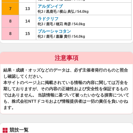
アルダンイブ
7
13
牝3 / 黒鹿毛 / 横山 典弘 / 54.0kg
ラドクリフ
8
14
牝3 / 鹿毛 / 穂苅 寿彦 / 54.0kg
ブルーシャコタン
8
15
牝3 / 鹿毛 / 嘉藤 貴行 / 54.0kg
注意事項
結果・成績・オッズなどのデータは、必ず主催者発行のものと照合
し確認してください。
本サイトのページ上に掲載されている情報の内容に関しては万全を
期しておりますが、その内容の正確性および安全性を保証するもの
ではありません。 当該情報に基づいて被ったいかなる損害について
も、株式会社NTTドコモおよび情報提供者は一切の責任を負いかね
ます。
競技一覧