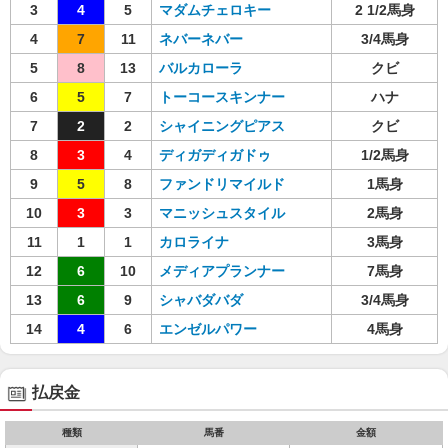
3
4
5
マダムチェロキー
2 1/2馬身
4
7
11
ネバーネバー
3/4馬身
5
8
13
バルカローラ
クビ
6
5
7
トーコースキンナー
ハナ
7
2
2
シャイニングピアス
クビ
8
3
4
ディガディガドゥ
1/2馬身
9
5
8
ファンドリマイルド
1馬身
10
3
3
マニッシュスタイル
2馬身
11
1
1
カロライナ
3馬身
12
6
10
メディアプランナー
7馬身
13
6
9
シャバダバダ
3/4馬身
14
4
6
エンゼルパワー
4馬身
払戻金
種類
馬番
金額