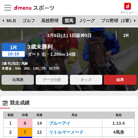
dメニュー
球
MLB
ゴルフ
高校野球
競馬
Jリーグ
プロ野球（2軍）
3月6日(土) 1回阪神3日
2R
3歳未勝利
1R
10:10
ダート 右・1,200m 14頭
3歳 牝[指定] 馬齢
本賞金：500、200、130、75、50万円
出馬表
データ分析
オッズ
結果
競走成績
着順
枠番
馬番
馬名
着差
1
8
14
ブルーアイ
1.13.4
2
7
12
リトルマーメード
4馬身