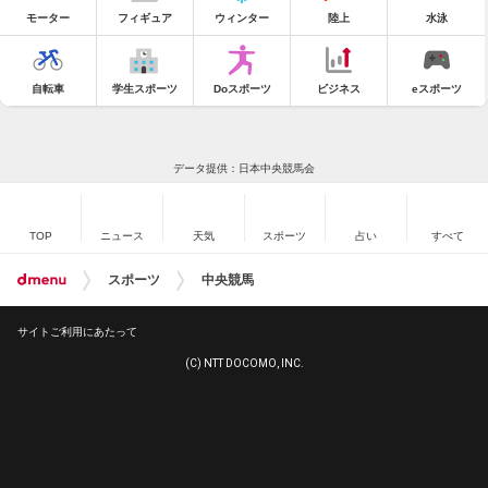
モーター
フィギュア
ウィンター
陸上
水泳
自転車
学生スポーツ
Doスポーツ
ビジネス
eスポーツ
データ提供：日本中央競馬会
TOP
ニュース
天気
スポーツ
占い
すべて
スポーツ
中央競馬
サイトご利用にあたって
(C) NTT DOCOMO, INC.