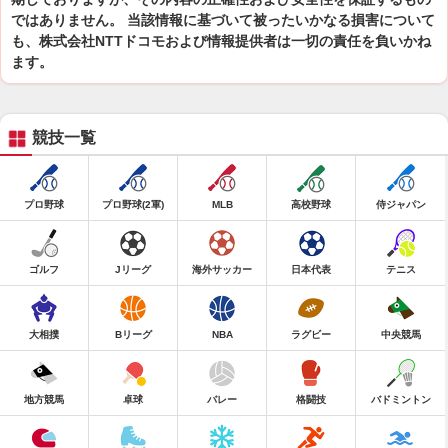
ではありません。 当該情報に基づいて被ったいかなる損害について
も、株式会社NTTドコモおよび情報提供者は一切の責任を負いかね
ます。
競技一覧
プロ野球
プロ野球(2軍)
MLB
高校野球
侍ジャパン
ゴルフ
Jリーグ
海外サッカー
日本代表
テニス
大相撲
Bリーグ
NBA
ラグビー
中央競馬
地方競馬
卓球
バレー
格闘技
バドミントン