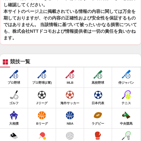
し確認してください。
本サイトのページ上に掲載されている情報の内容に関しては万全を
期しておりますが、その内容の正確性および安全性を保証するもの
ではありません。 当該情報に基づいて被ったいかなる損害について
も、株式会社NTTドコモおよび情報提供者は一切の責任を負いかね
ます。
競技一覧
プロ野球
プロ野球(2軍)
MLB
高校野球
侍ジャパン
ゴルフ
Jリーグ
海外サッカー
日本代表
テニス
大相撲
Bリーグ
NBA
ラグビー
中央競馬