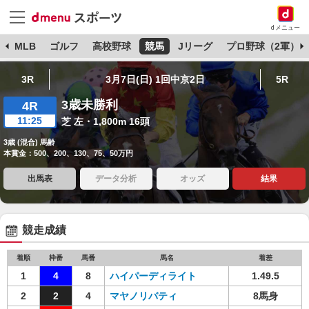
dメニュー
球
MLB
ゴルフ
高校野球
競馬
Jリーグ
プロ野球（2軍）
3R
3月7日(日) 1回中京2日
5R
3歳未勝利
4R
11:25
芝 左・1,800m 16頭
3歳 (混合) 馬齢
本賞金：500、200、130、75、50万円
出馬表
データ分析
オッズ
結果
競走成績
着順
枠番
馬番
馬名
着差
1
4
8
ハイパーディライト
1.49.5
2
2
4
マヤノリバティ
8馬身