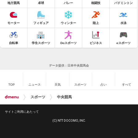
地方競馬
卓球
バレー
格闘技
バドミントン
モーター
フィギュア
ウィンター
陸上
水泳
自転車
学生スポーツ
Doスポーツ
ビジネス
eスポーツ
データ提供：日本中央競馬会
TOP
ニュース
天気
スポーツ
占い
すべて
スポーツ
中央競馬
サイトご利用にあたって
(C) NTT DOCOMO, INC.