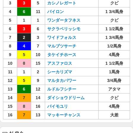
3
3
5
カシノレガート
クビ
4
6
11
バイロン
1 3/4馬身
5
1
1
ワンダータフネス
クビ
6
3
6
サクラベリッシモ
1 1/2馬身
7
2
3
ワイドフォルス
1 3/4馬身
8
4
7
マルブツサーチ
1/2馬身
9
5
10
タケイチホース
4馬身
10
8
15
アスファロス
1 1/2馬身
11
1
2
シーカリズマ
1馬身
12
5
9
マルタカパワー
3/4馬身
13
6
12
ルドルフシチー
アタマ
14
7
14
ダイショウドリーム
クビ
15
8
16
バイモユリ
4馬身
16
7
13
マッキーチャンス
大差