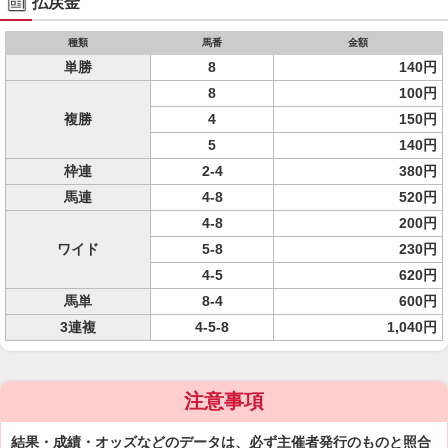
払戻金
種類
馬番
金額
単勝
8
140円
8
100円
複勝
4
150円
5
140円
枠連
2-4
380円
馬連
4-8
520円
4-8
200円
ワイド
5-8
230円
4-5
620円
馬単
8-4
600円
3連複
4-5-8
1,040円
注意事項
結果・成績・オッズなどのデータは、必ず主催者発行のものと照合