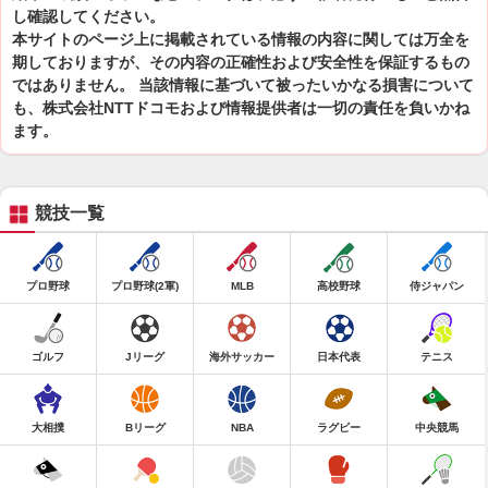
し確認してください。
本サイトのページ上に掲載されている情報の内容に関しては万全を
期しておりますが、その内容の正確性および安全性を保証するもの
ではありません。 当該情報に基づいて被ったいかなる損害について
も、株式会社NTTドコモおよび情報提供者は一切の責任を負いかね
ます。
競技一覧
プロ野球
プロ野球(2軍)
MLB
高校野球
侍ジャパン
ゴルフ
Jリーグ
海外サッカー
日本代表
テニス
大相撲
Bリーグ
NBA
ラグビー
中央競馬