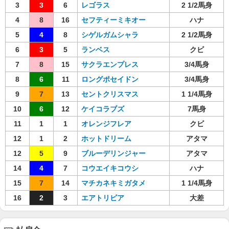
3
3
6
レゴラス
2 1/2馬身
4
8
16
セフティーミキオー
ハナ
5
4
8
シゲルガムシャラ
2 1/2馬身
6
3
5
ランベス
クビ
7
8
15
サクラエンプレス
3/4馬身
8
6
11
ロングポセイドン
3/4馬身
9
7
13
セントクリスマス
1 1/4馬身
10
6
12
ケイコラブズ
7馬身
11
1
1
オレンジフレア
クビ
12
1
2
ホットドリーム
アタマ
12
5
9
ブルーデリンジャー
アタマ
14
4
7
コウエイキコウシ
ハナ
15
7
14
マチカネキミガタメ
1 1/4馬身
16
2
3
エアトリビア
大差