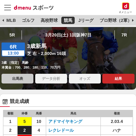
dメニュー
球
MLB
ゴルフ
高校野球
競馬
Jリーグ
プロ野球（2軍）
5R
3月20日(土) 1回阪神7日
7R
3歳新馬
6R
13:00
芝 右・2,000m 16頭
3歳 ［指定］ 馬齢
本賞金：700、280、180、110、70万円
出馬表
データ分析
オッズ
結果
競走成績
着順
枠番
馬番
馬名
着差
1
5
10
アドマイヤキング
2.03.4
2
2
4
レクレドール
ハナ