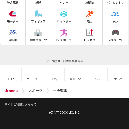
地方競馬
卓球
バレー
格闘技
バドミントン
モーター
フィギュア
ウィンター
陸上
水泳
自転車
学生スポーツ
Doスポーツ
ビジネス
eスポーツ
データ提供：日本中央競馬会
TOP
ニュース
天気
スポーツ
占い
すべて
スポーツ
中央競馬
サイトご利用にあたって
(C) NTT DOCOMO, INC.