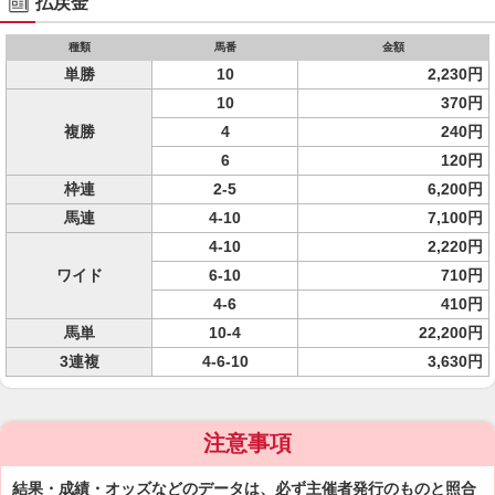
払戻金
種類
馬番
金額
単勝
10
2,230円
10
370円
複勝
4
240円
6
120円
枠連
2-5
6,200円
馬連
4-10
7,100円
4-10
2,220円
ワイド
6-10
710円
4-6
410円
馬単
10-4
22,200円
3連複
4-6-10
3,630円
注意事項
結果・成績・オッズなどのデータは、必ず主催者発行のものと照合