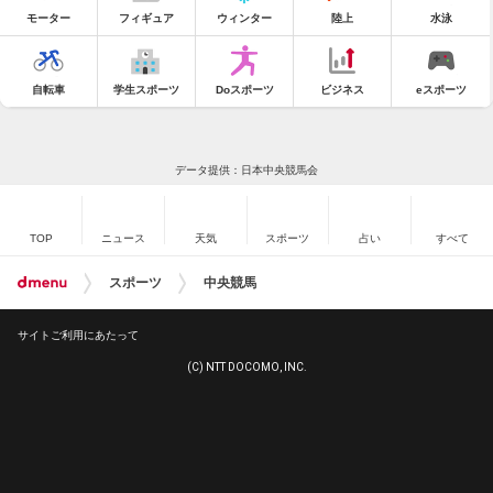
モーター
フィギュア
ウィンター
陸上
水泳
自転車
学生スポーツ
Doスポーツ
ビジネス
eスポーツ
データ提供：日本中央競馬会
TOP
ニュース
天気
スポーツ
占い
すべて
スポーツ
中央競馬
サイトご利用にあたって
(C) NTT DOCOMO, INC.