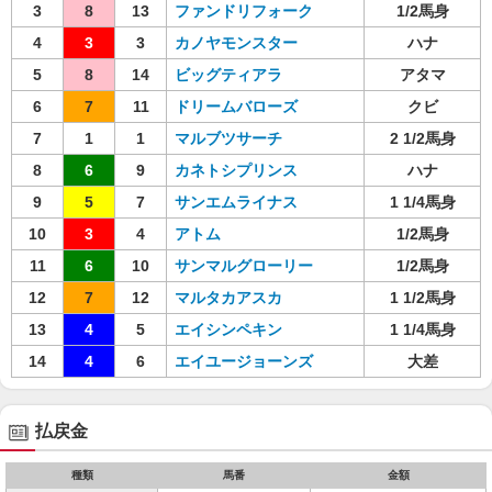
3
8
13
ファンドリフォーク
1/2馬身
4
3
3
カノヤモンスター
ハナ
5
8
14
ビッグティアラ
アタマ
6
7
11
ドリームバローズ
クビ
7
1
1
マルブツサーチ
2 1/2馬身
8
6
9
カネトシプリンス
ハナ
9
5
7
サンエムライナス
1 1/4馬身
10
3
4
アトム
1/2馬身
11
6
10
サンマルグローリー
1/2馬身
12
7
12
マルタカアスカ
1 1/2馬身
13
4
5
エイシンペキン
1 1/4馬身
14
4
6
エイユージョーンズ
大差
払戻金
種類
馬番
金額