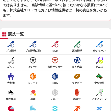
ではありません。 当該情報に基づいて被ったいかなる損害について
も、株式会社NTTドコモおよび情報提供者は一切の責任を負いかね
ます。
競技一覧
プロ野球
プロ野球(2軍)
MLB
高校野球
侍ジャパン
ゴルフ
Jリーグ
海外サッカー
日本代表
テニス
大相撲
Bリーグ
NBA
ラグビー
中央競馬
地方競馬
卓球
バレー
格闘技
バドミントン