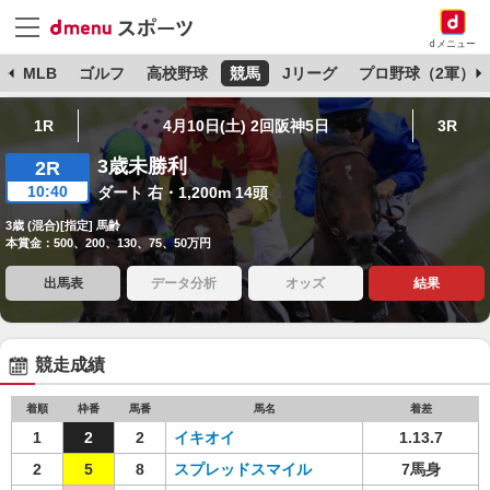
dメニュー
球
MLB
ゴルフ
高校野球
競馬
Jリーグ
プロ野球（2軍）
1R
4月10日(土) 2回阪神5日
3R
3歳未勝利
2R
10:40
ダート 右・1,200m 14頭
3歳 (混合)[指定] 馬齢
本賞金：500、200、130、75、50万円
出馬表
データ分析
オッズ
結果
競走成績
着順
枠番
馬番
馬名
着差
1
2
2
イキオイ
1.13.7
2
5
8
スプレッドスマイル
7馬身