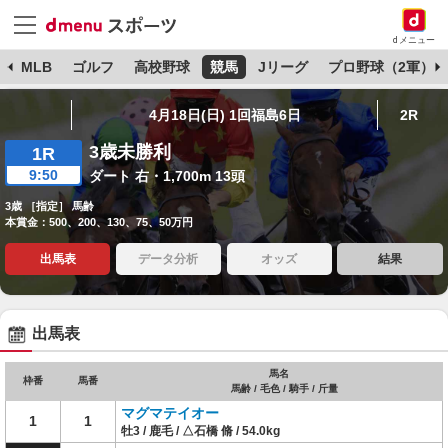
dメニュー
球
MLB
ゴルフ
高校野球
競馬
Jリーグ
プロ野球（2軍）
4月18日(日) 1回福島6日
2R
3歳未勝利
1R
9:50
ダート 右・1,700m 13頭
3歳 ［指定］ 馬齢
本賞金：500、200、130、75、50万円
出馬表
データ分析
オッズ
結果
出馬表
馬名
枠番
馬番
馬齢 / 毛色 / 騎手 / 斤量
マグマテイオー
1
1
牡3 / 鹿毛 / △石橋 脩 / 54.0kg