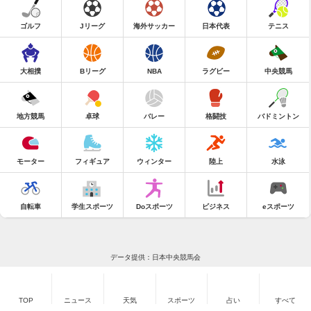
ゴルフ
Jリーグ
海外サッカー
日本代表
テニス
大相撲
Bリーグ
NBA
ラグビー
中央競馬
地方競馬
卓球
バレー
格闘技
バドミントン
モーター
フィギュア
ウィンター
陸上
水泳
自転車
学生スポーツ
Doスポーツ
ビジネス
eスポーツ
データ提供：日本中央競馬会
TOP
ニュース
天気
スポーツ
占い
すべて