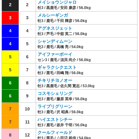
メイショウンジャロ
2
2
牡3 / 黒鹿毛 / 安田 康彦 / 56.0kg
メルシーギンガ
3
3
牡3 / 鹿毛 / 千田 輝彦 / 56.0kg
アグネスジェット
4
4
牡3 / 芦毛 / 中舘 英二 / 56.0kg
シャンディムーン
4
5
牝3 / 鹿毛 / 高橋 亮 / 54.0kg
アイファーボーイ
5
6
セン3 / 鹿毛 / 須貝 尚介 / 56.0kg
ギャラクシクエスト
5
7
牡3 / 栗毛 / 田嶋 翔 / 56.0kg
チキリチヨノオー
6
8
牡3 / 黒鹿毛 / 佐久間 寛志 / 53.0kg
コスモシェリング
6
9
牡3 / 鹿毛 / 藤原 英幸 / 56.0kg
ライブリグリーン
7
10
牡3 / 鹿毛 / 沢 昭典 / 56.0kg
ハイエストシチー
7
11
牡3 / 鹿毛 / 坂井 千明 / 56.0kg
クールフィールド
8
12
牡3 / 栗毛 / △田辺 裕信 / 54.0kg