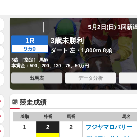
5月2日(日) 1回新
1R
3歳未勝利
9:50
ダート 左・1,800m 8頭
3歳 ［指定］ 馬齢
本賞金：500、200、130、75、50万円
出馬表
データ分析
競走成績
着順
枠番
馬番
馬名
1
2
2
フジヤマロバリー