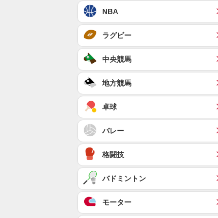
NBA
ラグビー
中央競馬
地方競馬
卓球
バレー
格闘技
バドミントン
モーター