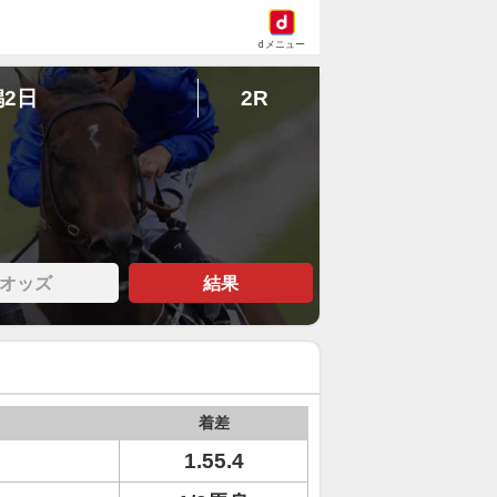
dメニュー
潟2日
2R
オッズ
結果
着差
1.55.4