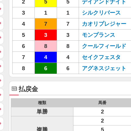
2
5
5
デイアンドナイト
3
1
1
シルクリバース
4
7
7
カオリプレジャー
5
3
3
モンプランス
6
8
8
クールフィールド
7
4
4
セイクフェスタ
8
6
6
アグネスジェット
払戻金
種類
馬番
単勝
2
2
複勝
5