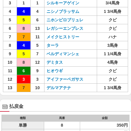
3
1
1
シルキーアゲイン
3/4馬身
4
4
4
ニシノブラッサム
1 3/4馬身
5
5
6
ニホンピロブリュレ
クビ
6
8
13
レガシーエンプレス
クビ
7
7
11
メイクヒストリー
ハナ
8
4
5
ターラ
3馬身
9
5
7
ベルディマンシェ
1 1/4馬身
10
8
12
デミタス
4馬身
11
6
9
ヒオウギ
クビ
12
3
3
アイファーペガサス
クビ
13
7
10
デルマアテナ
1 3/4馬身
払戻金
種類
馬番
金額
単勝
8
350円