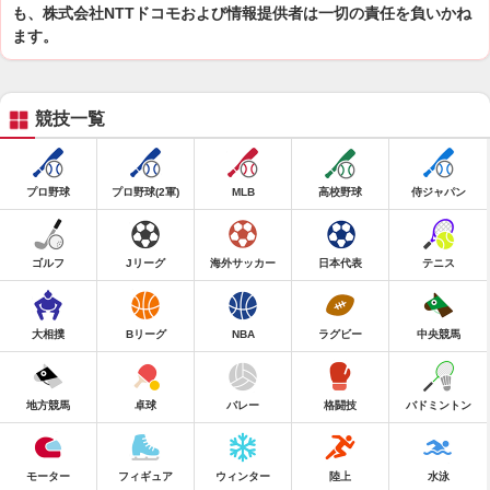
も、株式会社NTTドコモおよび情報提供者は一切の責任を負いかね
ます。
競技一覧
プロ野球
プロ野球(2軍)
MLB
高校野球
侍ジャパン
ゴルフ
Jリーグ
海外サッカー
日本代表
テニス
大相撲
Bリーグ
NBA
ラグビー
中央競馬
地方競馬
卓球
バレー
格闘技
バドミントン
モーター
フィギュア
ウィンター
陸上
水泳