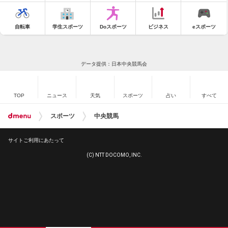
自転車
学生スポーツ
Doスポーツ
ビジネス
eスポーツ
データ提供：日本中央競馬会
TOP
ニュース
天気
スポーツ
占い
すべて
スポーツ
中央競馬
サイトご利用にあたって
(C) NTT DOCOMO, INC.