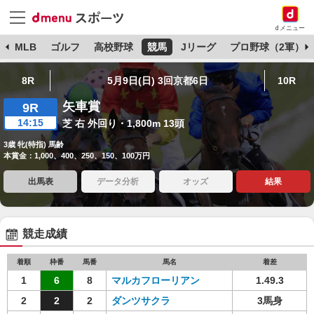
dメニュー
球
MLB
ゴルフ
高校野球
競馬
Jリーグ
プロ野球（2軍）
8R
5月9日(日) 3回京都6日
10R
矢車賞
9R
14:15
芝 右 外回り・1,800m 13頭
3歳 牝(特指) 馬齢
本賞金：1,000、400、250、150、100万円
出馬表
データ分析
オッズ
結果
競走成績
着順
枠番
馬番
馬名
着差
1
6
8
マルカフローリアン
1.49.3
2
2
2
ダンツサクラ
3馬身