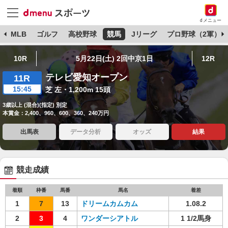
dメニュー
球
MLB
ゴルフ
高校野球
競馬
Jリーグ
プロ野球（2軍）
10R
5月22日(土) 2回中京1日
12R
テレビ愛知オープン
11R
15:45
芝 左・1,200m 15頭
3歳以上 (混合)(指定) 別定
本賞金：2,400、960、600、360、240万円
出馬表
データ分析
オッズ
結果
競走成績
着順
枠番
馬番
馬名
着差
1
7
13
ドリームカムカム
1.08.2
2
3
4
ワンダーシアトル
1 1/2馬身