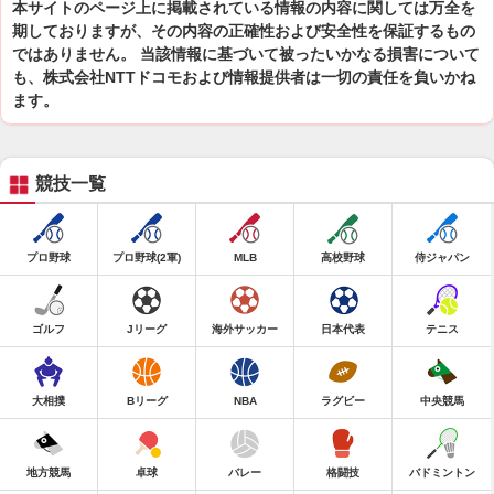
本サイトのページ上に掲載されている情報の内容に関しては万全を
期しておりますが、その内容の正確性および安全性を保証するもの
ではありません。 当該情報に基づいて被ったいかなる損害について
も、株式会社NTTドコモおよび情報提供者は一切の責任を負いかね
ます。
競技一覧
プロ野球
プロ野球(2軍)
MLB
高校野球
侍ジャパン
ゴルフ
Jリーグ
海外サッカー
日本代表
テニス
大相撲
Bリーグ
NBA
ラグビー
中央競馬
地方競馬
卓球
バレー
格闘技
バドミントン