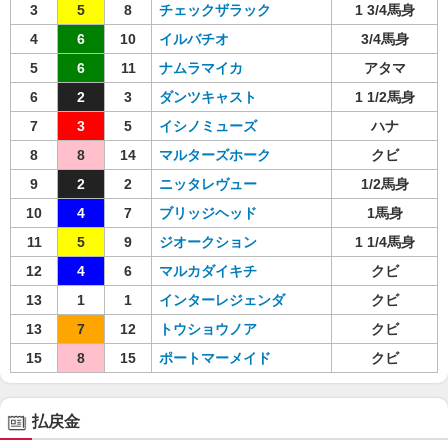
3
5
8
チェックザラック
1 3/4馬身
4
6
10
イルバチオ
3/4馬身
5
6
11
ナムラマイカ
アタマ
6
2
3
ダンツキャスト
1 1/2馬身
7
3
5
イシノミューズ
ハナ
8
8
14
マルターズホーク
クビ
9
2
2
ニッタレヴュー
1/2馬身
10
4
7
ブリッジヘッド
1馬身
11
5
9
ジオークション
1 1/4馬身
12
4
6
マルカダイキチ
クビ
13
1
1
インターレジェンダ
クビ
13
7
12
トウショウノア
クビ
15
8
15
ポートマーメイド
クビ
払戻金