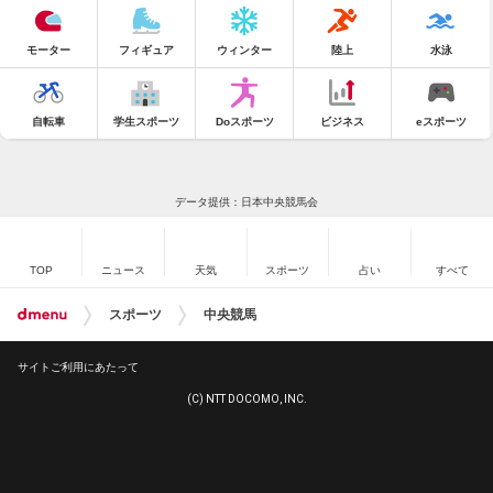
モーター
フィギュア
ウィンター
陸上
水泳
自転車
学生スポーツ
Doスポーツ
ビジネス
eスポーツ
データ提供：日本中央競馬会
TOP
ニュース
天気
スポーツ
占い
すべて
スポーツ
中央競馬
サイトご利用にあたって
(C) NTT DOCOMO, INC.