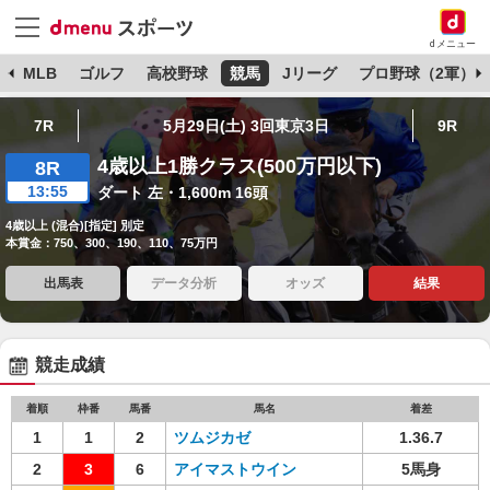
dメニュー
球
MLB
ゴルフ
高校野球
競馬
Jリーグ
プロ野球（2軍）
7R
5月29日(土) 3回東京3日
9R
4歳以上1勝クラス(500万円以下)
8R
13:55
ダート 左・1,600m 16頭
4歳以上 (混合)[指定] 別定
本賞金：750、300、190、110、75万円
出馬表
データ分析
オッズ
結果
競走成績
着順
枠番
馬番
馬名
着差
1
1
2
ツムジカゼ
1.36.7
2
3
6
アイマストウイン
5馬身