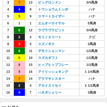
3
7
13
ビッグロンドン
3/4馬身
4
4
8
トウショウムトンボ
ハナ
5
5
9
スマートカイザー
ハナ
6
1
1
エムオーロイヤル
5馬身
7
6
12
ラヴラヴラビット
3/4馬身
8
2
3
モリノエリート
クビ
9
3
5
スズノギク
3馬身
10
6
11
デモリションマン
1/2馬身
11
5
10
スズカギフト
1/2馬身
12
8
15
ヒップヒップフレー
1/2馬身
13
8
16
アイリッシュキング
1 1/4馬身
14
7
14
アラマサシスター
ハナ
15
2
4
アカイスイセイ
2 1/2馬身
16
4
7
ハネダシェリー
3馬身