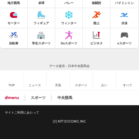
地方競馬
卓球
バレー
格闘技
バドミントン
モーター
フィギュア
ウィンター
陸上
水泳
自転車
学生スポーツ
Doスポーツ
ビジネス
eスポーツ
データ提供：日本中央競馬会
TOP
ニュース
天気
スポーツ
占い
すべて
スポーツ
中央競馬
サイトご利用にあたって
(C) NTT DOCOMO, INC.