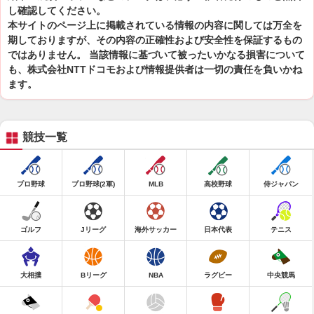
し確認してください。
本サイトのページ上に掲載されている情報の内容に関しては万全を
期しておりますが、その内容の正確性および安全性を保証するもの
ではありません。 当該情報に基づいて被ったいかなる損害について
も、株式会社NTTドコモおよび情報提供者は一切の責任を負いかね
ます。
競技一覧
プロ野球
プロ野球(2軍)
MLB
高校野球
侍ジャパン
ゴルフ
Jリーグ
海外サッカー
日本代表
テニス
大相撲
Bリーグ
NBA
ラグビー
中央競馬