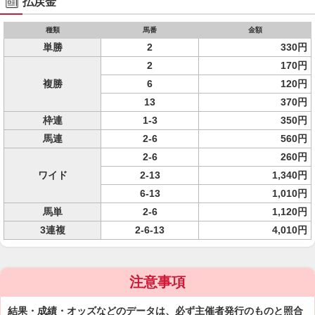
払戻金
種類
馬番
金額
単勝
2
330円
2
170円
複勝
6
120円
13
370円
枠連
1-3
350円
馬連
2-6
560円
2-6
260円
ワイド
2-13
1,340円
6-13
1,010円
馬単
2-6
1,120円
3連複
2-6-13
4,010円
注意事項
結果・成績・オッズなどのデータは、必ず主催者発行のものと照合