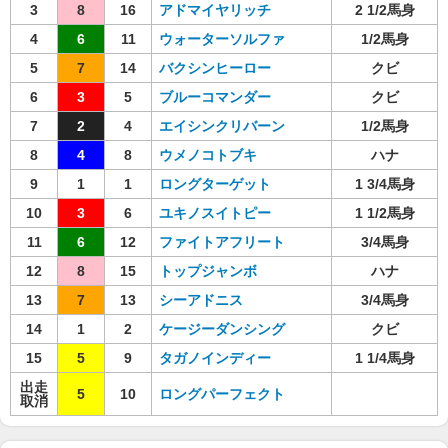
3
8
16
アドマイヤリッチ
2 1/2馬身
4
6
11
ウォーターソルファ
1/2馬身
5
7
14
バクシンヒーロー
クビ
6
3
5
ブルーコマンダー
クビ
7
2
4
エイシンクリバーン
1/2馬身
8
4
8
ウメノコトブキ
ハナ
9
1
1
ロングターゲット
1 3/4馬身
10
3
6
ユキノスイトピー
1 1/2馬身
11
6
12
ファイトアフリート
3/4馬身
12
8
15
トップジャンボ
ハナ
13
7
13
シーアドニス
3/4馬身
14
1
2
ケージーダンシング
クビ
15
5
9
タガノインディー
1 1/4馬身
出走
5
10
ロングパーフェクト
取消