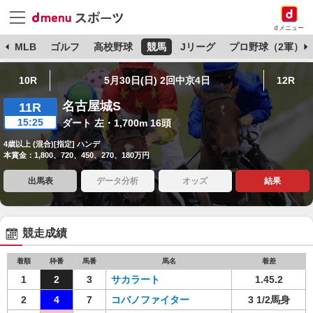
dメニュー
球
MLB
ゴルフ
高校野球
競馬
Jリーグ
プロ野球（2軍）
10R
5月30日(日) 2回中京4日
12R
名古屋城S
11R
15:25
ダート 左・1,700m 16頭
4歳以上 (混合)[指定] ハンデ
本賞金：1,800、720、450、270、180万円
出馬表
データ分析
オッズ
結果
競走成績
着順
枠番
馬番
馬名
着差
1
2
3
サカラート
1.45.2
2
4
7
コバノファイター
3 1/2馬身