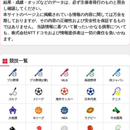
結果・成績・オッズなどのデータは、必ず主催者発行のものと照合
し確認してください。
本サイトのページ上に掲載されている情報の内容に関しては万全を
期しておりますが、その内容の正確性および安全性を保証するもの
ではありません。 当該情報に基づいて被ったいかなる損害について
も、株式会社NTTドコモおよび情報提供者は一切の責任を負いかね
ます。
競技一覧
プロ野球
プロ野球(2軍)
MLB
高校野球
侍ジャパン
ゴルフ
Jリーグ
海外サッカー
日本代表
テニス
大相撲
Bリーグ
NBA
ラグビー
中央競馬