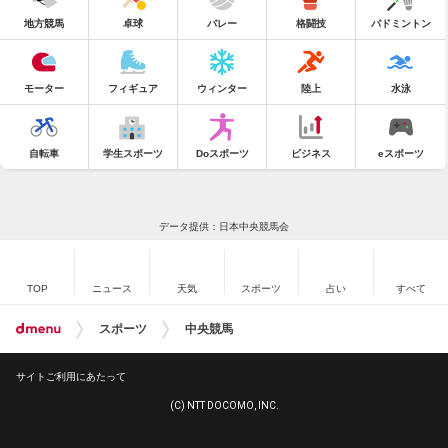
地方競馬
卓球
バレー
格闘技
バドミントン
モーター
フィギュア
ウィンター
陸上
水泳
自転車
学生スポーツ
Doスポーツ
ビジネス
eスポーツ
データ提供：日本中央競馬会
TOP
ニュース
天気
スポーツ
占い
すべて
スポーツ
中央競馬
サイトご利用にあたって
(C) NTT DOCOMO, INC.