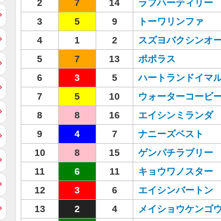
2
7
14
ラフハーティリー
3
5
9
トーワリンファ
4
1
2
スズヨバクシンオ
5
7
13
ポポラス
6
3
5
ハートランドイマ
7
5
10
ウォーターコービ
8
8
16
エイシンミランダ
9
4
7
ナニーズベスト
10
8
15
ゲンパチラブリー
11
6
11
キョウワノスター
12
3
6
エイシンバートン
13
2
4
メイショウケンゴ