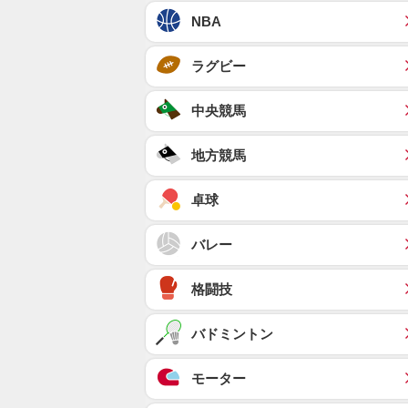
NBA
ラグビー
中央競馬
地方競馬
卓球
バレー
格闘技
バドミントン
モーター