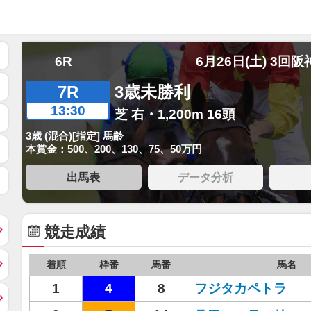
6R
6月26日(土) 3回阪
7R
3歳未勝利
13:30
芝 右・1,200m 16頭
3歳 (混合)[指定] 馬齢
本賞金：500、200、130、75、50万円
出馬表
データ分析
競走成績
着順
枠番
馬番
馬名
1
4
8
フジタカペトラ