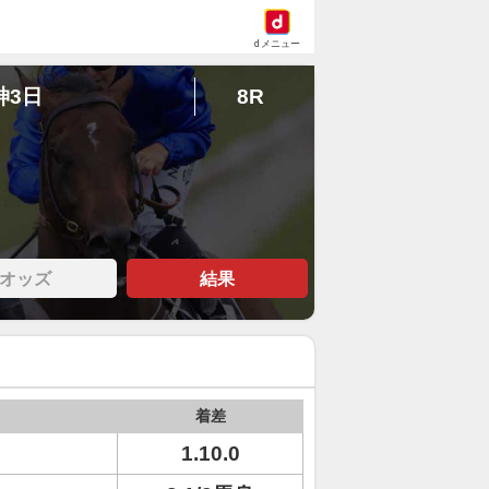
dメニュー
神3日
8R
オッズ
結果
着差
1.10.0