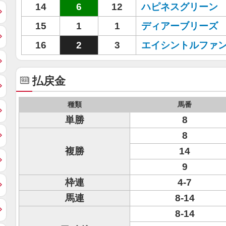
14
6
12
ハピネスグリーン
15
1
1
ディアーブリーズ
16
2
3
エイシントルファ
払戻金
種類
馬番
単勝
8
8
複勝
14
9
枠連
4-7
馬連
8-14
8-14