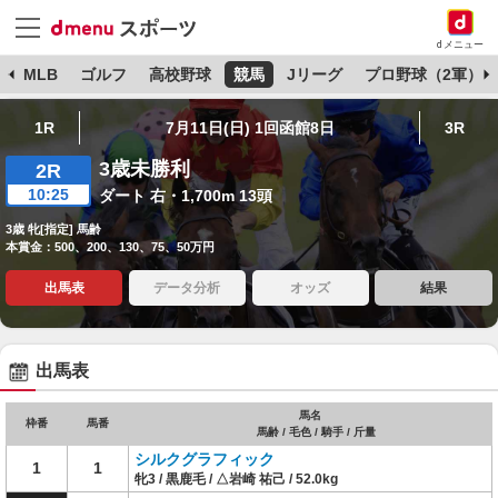
dメニュー
球
MLB
ゴルフ
高校野球
競馬
Jリーグ
プロ野球（2軍）
1R
7月11日(日) 1回函館8日
3R
3歳未勝利
2R
10:25
ダート 右・1,700m 13頭
3歳 牝[指定] 馬齢
本賞金：500、200、130、75、50万円
出馬表
データ分析
オッズ
結果
出馬表
馬名
枠番
馬番
馬齢 / 毛色 / 騎手 / 斤量
シルクグラフィック
1
1
牝3 / 黒鹿毛 / △岩崎 祐己 / 52.0kg