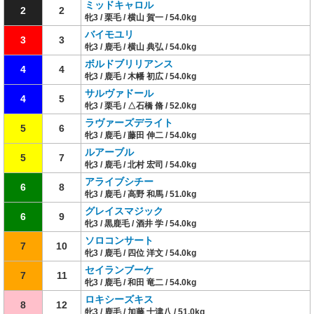
ミッドキャロル
2
2
牝3 / 栗毛 / 横山 賀一 / 54.0kg
バイモユリ
3
3
牝3 / 鹿毛 / 横山 典弘 / 54.0kg
ボルドブリリアンス
4
4
牝3 / 鹿毛 / 木幡 初広 / 54.0kg
サルヴァドール
4
5
牝3 / 栗毛 / △石橋 脩 / 52.0kg
ラヴァーズデライト
5
6
牝3 / 鹿毛 / 藤田 伸二 / 54.0kg
ルアーブル
5
7
牝3 / 鹿毛 / 北村 宏司 / 54.0kg
アライブシチー
6
8
牝3 / 鹿毛 / 高野 和馬 / 51.0kg
グレイスマジック
6
9
牝3 / 黒鹿毛 / 酒井 学 / 54.0kg
ソロコンサート
7
10
牝3 / 鹿毛 / 四位 洋文 / 54.0kg
セイランブーケ
7
11
牝3 / 鹿毛 / 和田 竜二 / 54.0kg
ロキシーズキス
8
12
牝3 / 鹿毛 / 加藤 士津八 / 51.0kg