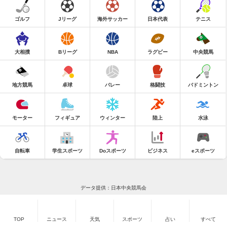
ゴルフ
Jリーグ
海外サッカー
日本代表
テニス
大相撲
Bリーグ
NBA
ラグビー
中央競馬
地方競馬
卓球
バレー
格闘技
バドミントン
モーター
フィギュア
ウィンター
陸上
水泳
自転車
学生スポーツ
Doスポーツ
ビジネス
eスポーツ
データ提供：日本中央競馬会
TOP
ニュース
天気
スポーツ
占い
すべて