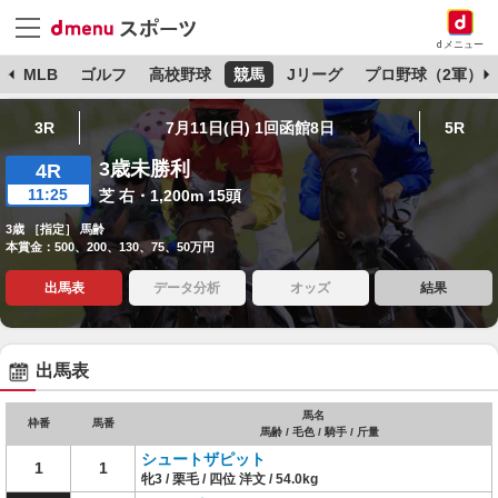
dメニュー
球
MLB
ゴルフ
高校野球
競馬
Jリーグ
プロ野球（2軍）
3R
7月11日(日) 1回函館8日
5R
3歳未勝利
4R
11:25
芝 右・1,200m 15頭
3歳 ［指定］ 馬齢
本賞金：500、200、130、75、50万円
出馬表
データ分析
オッズ
結果
出馬表
馬名
枠番
馬番
馬齢 / 毛色 / 騎手 / 斤量
シュートザピット
1
1
牝3 / 栗毛 / 四位 洋文 / 54.0kg