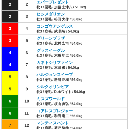
エバープレゼント
2
2
牝3 / 栗毛 / 加藤 士津八 / 51.0kg
ヒシメダリオン
2
3
牡3 / 栗毛 / 松田 大作 / 56.0kg
コンゴウアンゲルス
3
4
牝3 / 鹿毛 / 武 英智 / 54.0kg
グリーンプラザ
3
5
牝3 / 鹿毛 / 北村 宏司 / 54.0kg
グラスイーグル
4
6
牡3 / 鹿毛 / 木幡 初広 / 56.0kg
カネトシリファイン
4
7
牝3 / 鹿毛 / 本田 優 / 54.0kg
ハルジュンスイープ
5
8
牡3 / 栗毛 / 勝浦 正樹 / 56.0kg
シルクオリンピア
5
9
牝3 / 栗毛 / D.ホワイト / 54.0kg
ミスズワールド
6
10
牝3 / 栗毛 / 横山 典弘 / 54.0kg
コアレスプレジャー
6
11
牡3 / 鹿毛 / 和田 竜二 / 56.0kg
マンティスハント
7
12
牝3 / 鹿毛 / 菊沢 隆徳 / 54.0kg