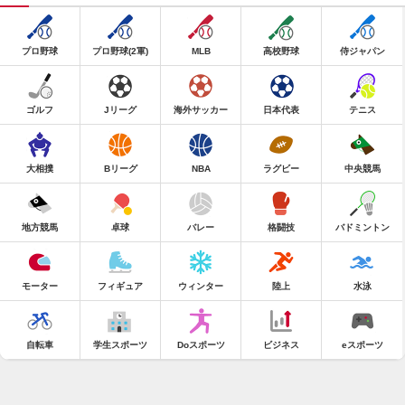
プロ野球
プロ野球(2軍)
MLB
高校野球
侍ジャパン
ゴルフ
Jリーグ
海外サッカー
日本代表
テニス
大相撲
Bリーグ
NBA
ラグビー
中央競馬
地方競馬
卓球
バレー
格闘技
バドミントン
モーター
フィギュア
ウィンター
陸上
水泳
自転車
学生スポーツ
Doスポーツ
ビジネス
eスポーツ