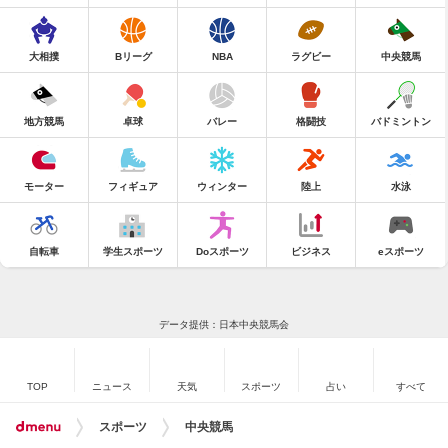
大相撲
Bリーグ
NBA
ラグビー
中央競馬
地方競馬
卓球
バレー
格闘技
バドミントン
モーター
フィギュア
ウィンター
陸上
水泳
自転車
学生スポーツ
Doスポーツ
ビジネス
eスポーツ
データ提供：日本中央競馬会
TOP
ニュース
天気
スポーツ
占い
すべて
スポーツ
中央競馬