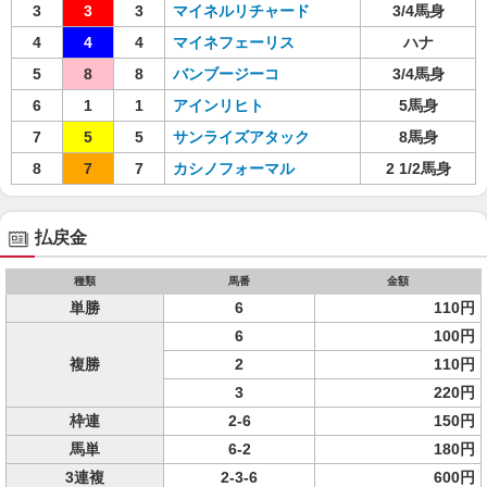
3
3
3
マイネルリチャード
3/4馬身
4
4
4
マイネフェーリス
ハナ
5
8
8
バンブージーコ
3/4馬身
6
1
1
アインリヒト
5馬身
7
5
5
サンライズアタック
8馬身
8
7
7
カシノフォーマル
2 1/2馬身
払戻金
種類
馬番
金額
単勝
6
110円
6
100円
複勝
2
110円
3
220円
枠連
2-6
150円
馬単
6-2
180円
3連複
2-3-6
600円