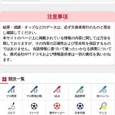
注意事項
結果・成績・オッズなどのデータは、必ず主催者発行のものと照合
し確認してください。
本サイトのページ上に掲載されている情報の内容に関しては万全を
期しておりますが、その内容の正確性および安全性を保証するもの
ではありません。 当該情報に基づいて被ったいかなる損害について
も、株式会社NTTドコモおよび情報提供者は一切の責任を負いかね
ます。
競技一覧
プロ野球
プロ野球(2軍)
MLB
高校野球
侍ジャパン
ゴルフ
Jリーグ
海外サッカー
日本代表
テニス