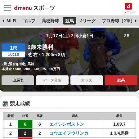
dメニュー
球
MLB
ゴルフ
高校野球
競馬
Jリーグ
プロ野球（2軍）
7月17日(土) 2回小倉1日
2R
2歳未勝利
1R
10:10
芝 右・1,200m 8頭
2歳 (混合)[指定] 馬齢
本賞金：500、200、130、75、50万円
出馬表
データ分析
オッズ
結果
競走成績
着順
枠番
馬番
馬名
着差
1
6
6
エイシンボストン
1.09.7
2
2
2
コウエイフウリンカ
1 3/4馬身