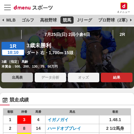
dメニュー
球
MLB
ゴルフ
高校野球
競馬
Jリーグ
プロ野球（2軍）
7月25日(日) 2回小倉4日
2R
3歳未勝利
1R
10:10
ダート 右・1,700m 15頭
3歳 ［指定］ 馬齢
本賞金：500、200、130、75、50万円
出馬表
データ分析
オッズ
結果
競走成績
着順
枠番
馬番
馬名
着差
1
3
4
イガノガイ
1.48.1
2
8
14
ハードオブプレイ
2 1/2馬身