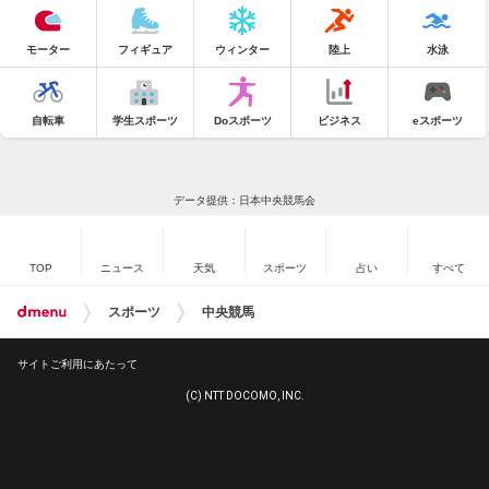
モーター
フィギュア
ウィンター
陸上
水泳
自転車
学生スポーツ
Doスポーツ
ビジネス
eスポーツ
データ提供：日本中央競馬会
TOP
ニュース
天気
スポーツ
占い
すべて
スポーツ
中央競馬
サイトご利用にあたって
(C) NTT DOCOMO, INC.