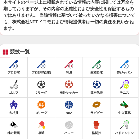
本サイトのページ上に掲載されている情報の内容に関しては万全を
期しておりますが、その内容の正確性および安全性を保証するもの
ではありません。 当該情報に基づいて被ったいかなる損害について
も、株式会社NTTドコモおよび情報提供者は一切の責任を負いかね
ます。
競技一覧
プロ野球
プロ野球(2軍)
MLB
高校野球
侍ジャパン
ゴルフ
Jリーグ
海外サッカー
日本代表
テニス
大相撲
Bリーグ
NBA
ラグビー
中央競馬
地方競馬
卓球
バレー
格闘技
バドミントン