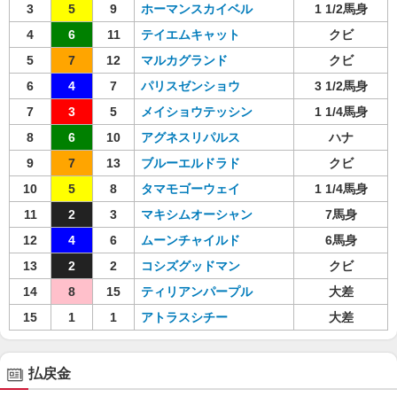
3
5
9
ホーマンスカイベル
1 1/2馬身
4
6
11
テイエムキャット
クビ
5
7
12
マルカグランド
クビ
6
4
7
パリスゼンショウ
3 1/2馬身
7
3
5
メイショウテッシン
1 1/4馬身
8
6
10
アグネスリパルス
ハナ
9
7
13
ブルーエルドラド
クビ
10
5
8
タマモゴーウェイ
1 1/4馬身
11
2
3
マキシムオーシャン
7馬身
12
4
6
ムーンチャイルド
6馬身
13
2
2
コシズグッドマン
クビ
14
8
15
ティリアンパープル
大差
15
1
1
アトラスシチー
大差
払戻金