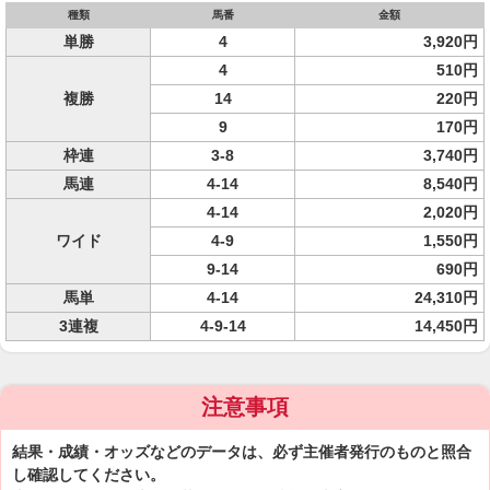
種類
馬番
金額
単勝
4
3,920円
4
510円
複勝
14
220円
9
170円
枠連
3-8
3,740円
馬連
4-14
8,540円
4-14
2,020円
ワイド
4-9
1,550円
9-14
690円
馬単
4-14
24,310円
3連複
4-9-14
14,450円
注意事項
結果・成績・オッズなどのデータは、必ず主催者発行のものと照合
し確認してください。