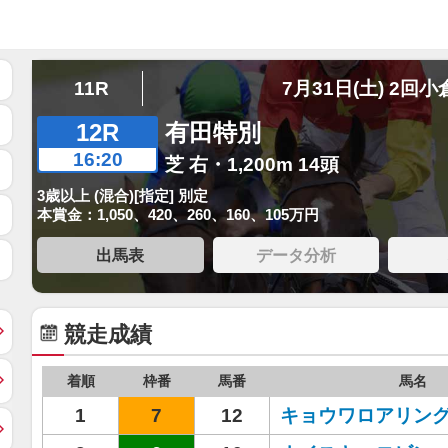
11R
7月31日(土) 2回小
12R
有田特別
16:20
芝 右・1,200m 14頭
3歳以上 (混合)[指定] 別定
本賞金：1,050、420、260、160、105万円
出馬表
データ分析
競走成績
着順
枠番
馬番
馬名
1
7
12
キョウワロアリン