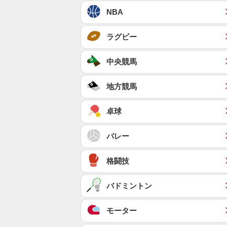
NBA
ラグビー
中央競馬
地方競馬
卓球
バレー
格闘技
バドミントン
モーター