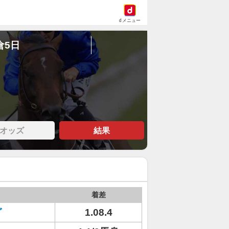
dメニュー
倉5日
オッズ
結果
着差
グ
1.08.4