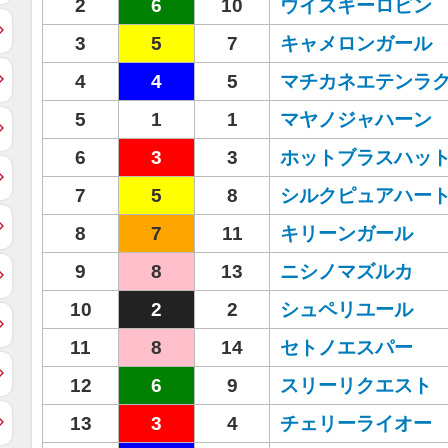
2
6
10
ウイスキーロビン
3
5
7
キャメロンガール
4
4
5
マチカネエテンラ
5
1
1
マヤノジャハーン
6
3
3
ホットブラスハッ
7
5
8
シルクピュアハー
8
7
11
キリーンガール
9
8
13
ニシノマズルカ
10
2
2
シュペリユール
11
8
14
セトノエスパー
12
6
9
スリーリクエスト
13
3
4
チェリーライオー