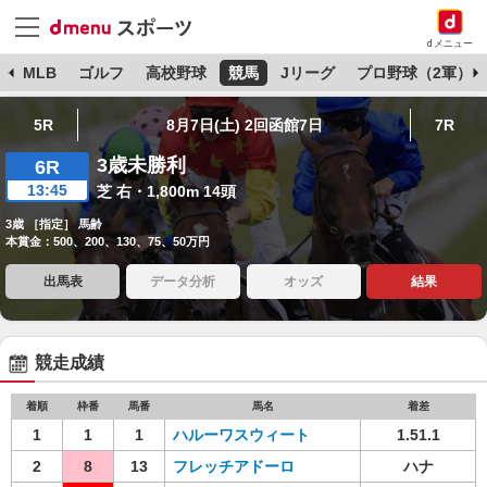
dメニュー
球
MLB
ゴルフ
高校野球
競馬
Jリーグ
プロ野球（2軍）
5R
8月7日(土) 2回函館7日
7R
3歳未勝利
6R
13:45
芝 右・1,800m 14頭
3歳 ［指定］ 馬齢
本賞金：500、200、130、75、50万円
出馬表
データ分析
オッズ
結果
競走成績
着順
枠番
馬番
馬名
着差
1
1
1
ハルーワスウィート
1.51.1
2
8
13
フレッチアドーロ
ハナ