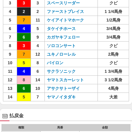
3
3
3
スペースリーダー
クビ
4
2
2
ファーストプレイス
1 1/4馬身
5
7
11
ケイアイトマホーク
1/2馬身
6
4
5
タケイチホース
3/4馬身
7
6
9
カガヤキフェロー
3/4馬身
8
3
4
ソロコンサート
クビ
9
7
12
ユキノローレル
2馬身
10
5
8
バイロン
クビ
11
4
6
サクラソニック
1 3/4馬身
12
8
14
ヤマトスカーレット
3 1/2馬身
13
6
10
アサクサトーザイ
4馬身
14
5
7
ヤマノイタダキ
大差
払戻金
種類
馬番
金額