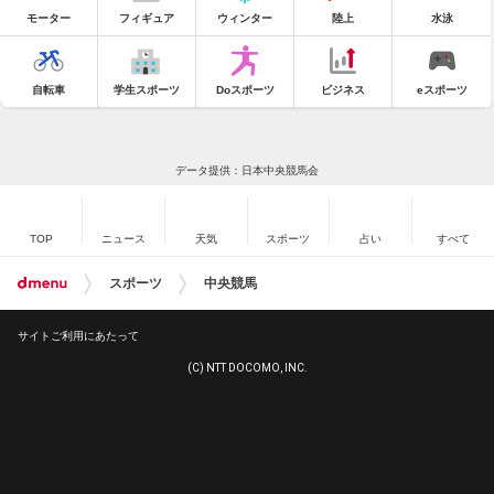
モーター
フィギュア
ウィンター
陸上
水泳
自転車
学生スポーツ
Doスポーツ
ビジネス
eスポーツ
データ提供：日本中央競馬会
TOP
ニュース
天気
スポーツ
占い
すべて
スポーツ
中央競馬
サイトご利用にあたって
(C) NTT DOCOMO, INC.