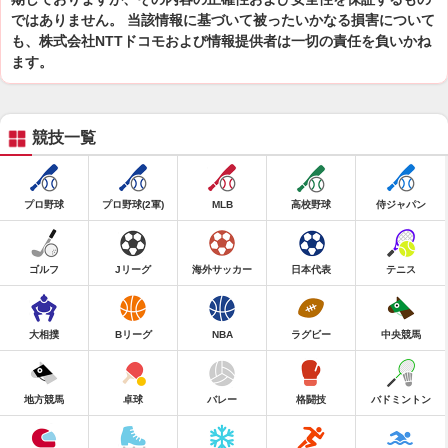
ではありません。 当該情報に基づいて被ったいかなる損害について
も、株式会社NTTドコモおよび情報提供者は一切の責任を負いかね
ます。
競技一覧
プロ野球
プロ野球(2軍)
MLB
高校野球
侍ジャパン
ゴルフ
Jリーグ
海外サッカー
日本代表
テニス
大相撲
Bリーグ
NBA
ラグビー
中央競馬
地方競馬
卓球
バレー
格闘技
バドミントン