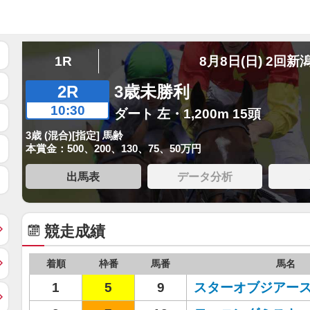
1R
8月8日(日) 2回新
2R
3歳未勝利
10:30
ダート 左・1,200m 15頭
3歳 (混合)[指定] 馬齢
本賞金：500、200、130、75、50万円
出馬表
データ分析
競走成績
着順
枠番
馬番
馬名
1
5
9
スターオブジアー