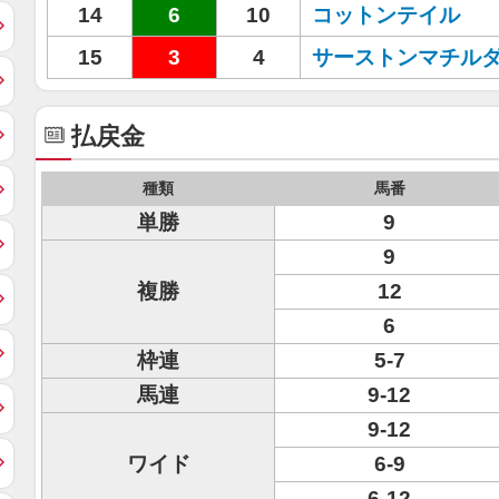
14
6
10
コットンテイル
15
3
4
サーストンマチル
払戻金
種類
馬番
単勝
9
9
複勝
12
6
枠連
5-7
馬連
9-12
9-12
ワイド
6-9
6-12