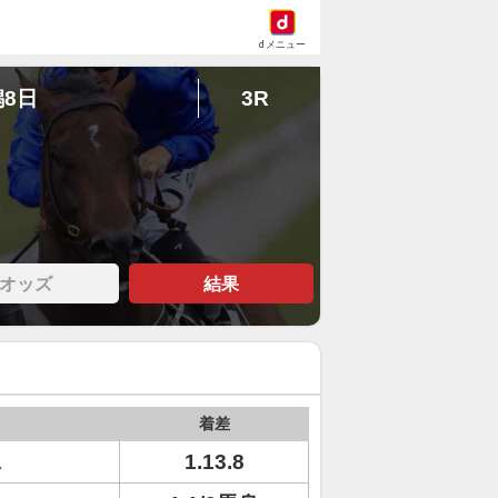
dメニュー
潟8日
3R
オッズ
結果
着差
ス
1.13.8