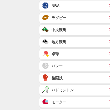
NBA
ラグビー
中央競馬
地方競馬
卓球
バレー
格闘技
バドミントン
モーター