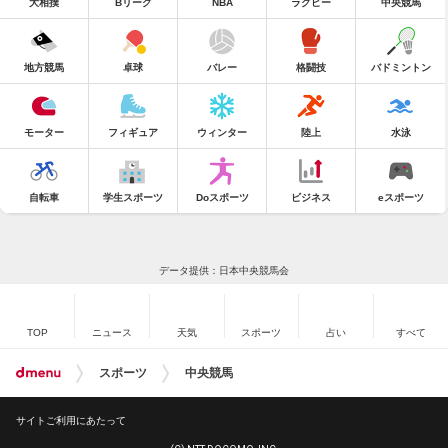
大相撲
Bリーグ
NBA
ラグビー
中央競馬
地方競馬
卓球
バレー
格闘技
バドミントン
モーター
フィギュア
ウィンター
陸上
水泳
自転車
学生スポーツ
Doスポーツ
ビジネス
eスポーツ
データ提供：日本中央競馬会
TOP
ニュース
天気
スポーツ
占い
すべて
スポーツ
中央競馬
サイトご利用にあたって