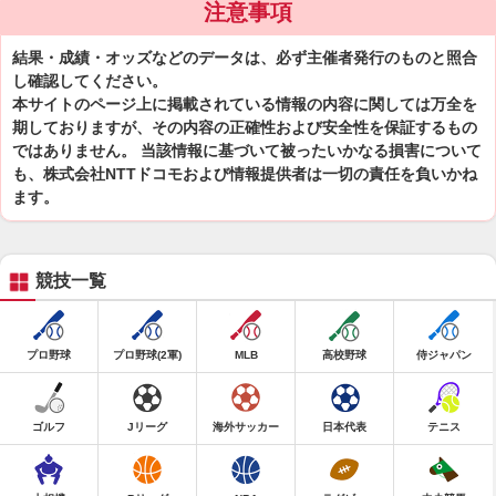
注意事項
結果・成績・オッズなどのデータは、必ず主催者発行のものと照合
し確認してください。
本サイトのページ上に掲載されている情報の内容に関しては万全を
期しておりますが、その内容の正確性および安全性を保証するもの
ではありません。 当該情報に基づいて被ったいかなる損害について
も、株式会社NTTドコモおよび情報提供者は一切の責任を負いかね
ます。
競技一覧
プロ野球
プロ野球(2軍)
MLB
高校野球
侍ジャパン
ゴルフ
Jリーグ
海外サッカー
日本代表
テニス