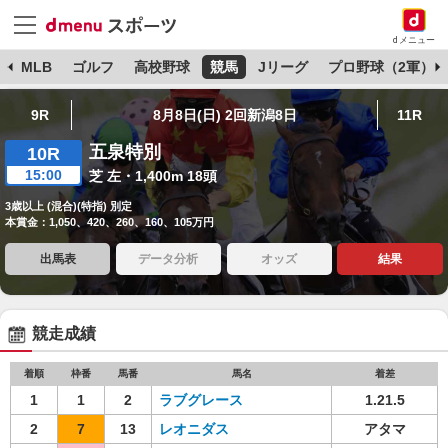
dメニュー
球
MLB
ゴルフ
高校野球
競馬
Jリーグ
プロ野球（2軍）
9R
8月8日(日) 2回新潟8日
11R
五泉特別
10R
15:00
芝 左・1,400m 18頭
3歳以上 (混合)(特指) 別定
本賞金：1,050、420、260、160、105万円
出馬表
データ分析
オッズ
結果
競走成績
着順
枠番
馬番
馬名
着差
1
1
2
ラブグレース
1.21.5
2
7
13
レオニダス
アタマ