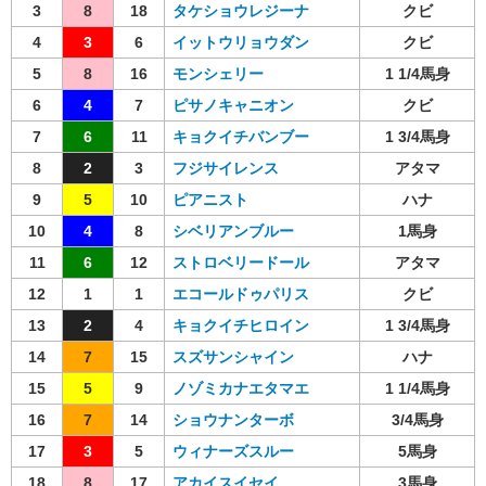
3
8
18
タケショウレジーナ
クビ
4
3
6
イットウリョウダン
クビ
5
8
16
モンシェリー
1 1/4馬身
6
4
7
ピサノキャニオン
クビ
7
6
11
キョクイチバンブー
1 3/4馬身
8
2
3
フジサイレンス
アタマ
9
5
10
ピアニスト
ハナ
10
4
8
シベリアンブルー
1馬身
11
6
12
ストロベリードール
アタマ
12
1
1
エコールドゥパリス
クビ
13
2
4
キョクイチヒロイン
1 3/4馬身
14
7
15
スズサンシャイン
ハナ
15
5
9
ノゾミカナエタマエ
1 1/4馬身
16
7
14
ショウナンターボ
3/4馬身
17
3
5
ウィナーズスルー
5馬身
18
8
17
アカイスイセイ
3馬身