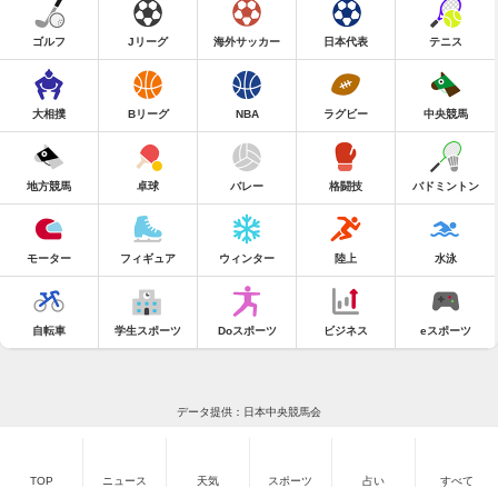
ゴルフ
Jリーグ
海外サッカー
日本代表
テニス
大相撲
Bリーグ
NBA
ラグビー
中央競馬
地方競馬
卓球
バレー
格闘技
バドミントン
モーター
フィギュア
ウィンター
陸上
水泳
自転車
学生スポーツ
Doスポーツ
ビジネス
eスポーツ
データ提供：日本中央競馬会
TOP
ニュース
天気
スポーツ
占い
すべて