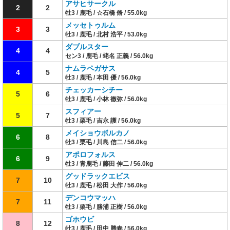
アサヒサークル
2
2
牡3 / 鹿毛 / ☆石橋 脩 / 55.0kg
メッセトゥルム
3
3
牡3 / 鹿毛 / 北村 浩平 / 53.0kg
ダブルスター
4
4
セン3 / 鹿毛 / 蛯名 正義 / 56.0kg
ナムラペガサス
4
5
牡3 / 鹿毛 / 本田 優 / 56.0kg
チェッカーシチー
5
6
牡3 / 鹿毛 / 小林 徹弥 / 56.0kg
スフィアー
5
7
牡3 / 栗毛 / 吉永 護 / 56.0kg
メイショウボルカノ
6
8
牡3 / 栗毛 / 川島 信二 / 56.0kg
アポロフォルス
6
9
牡3 / 青鹿毛 / 藤田 伸二 / 56.0kg
グッドラックエビス
7
10
牡3 / 鹿毛 / 松田 大作 / 56.0kg
デンコウマッハ
7
11
牡3 / 栗毛 / 勝浦 正樹 / 56.0kg
ゴホウビ
8
12
牡3 / 鹿毛 / 田中 勝春 / 56.0kg