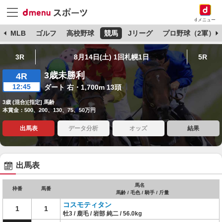
dメニュー
球
MLB
ゴルフ
高校野球
競馬
Jリーグ
プロ野球（2軍）
3R
8月14日(土) 1回札幌1日
5R
3歳未勝利
4R
12:45
ダート 右・1,700m 13頭
3歳 (混合)[指定] 馬齢
本賞金：500、200、130、75、50万円
出馬表
データ分析
オッズ
結果
出馬表
馬名
枠番
馬番
馬齢 / 毛色 / 騎手 / 斤量
コスモティタン
1
1
牡3 / 鹿毛 / 岩部 純二 / 56.0kg