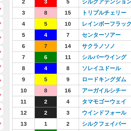
2
3
5
シルクアテンショ
3
8
15
トリプルチェリー
4
5
10
レインボーフラッ
5
4
7
センターソアー
6
7
14
サクラノソノ
7
6
11
シルバーウイング
8
4
8
ソレイユドール
9
5
9
ロードキングダム
10
8
16
アーガイルシチー
11
2
4
タマモゴーウェイ
12
2
3
ウインドフォール
13
1
2
シルクフェイバー