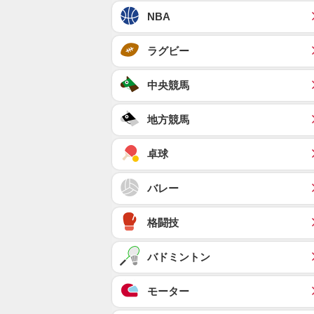
NBA
ラグビー
中央競馬
地方競馬
卓球
バレー
格闘技
バドミントン
モーター