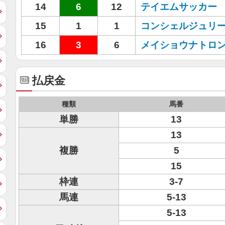
14
6
12
テイエムサッカー
15
1
1
コンシェルジュリ
16
3
6
メイショウナトロ
払戻金
種類
馬番
単勝
13
13
複勝
5
15
枠連
3-7
馬連
5-13
5-13