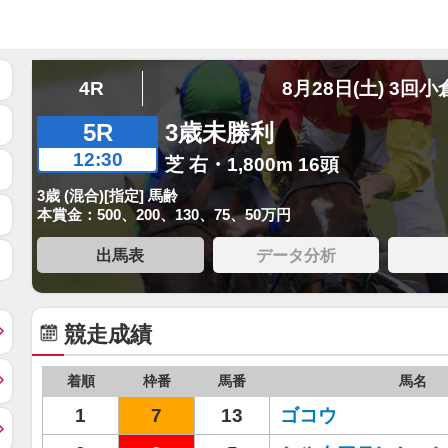
4R
8月28日(土) 3回小
5R
3歳未勝利
12:30
芝 右・1,800m 16頭
3歳 (混合)[指定] 馬齢
本賞金：500、200、130、75、50万円
出馬表
データ分析
競走成績
着順
枠番
馬番
馬名
1
7
13
ゴコウ