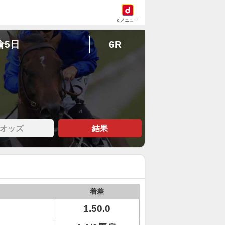
dメニュー
倉5日
6R
オッズ
結果
着差
1.50.0